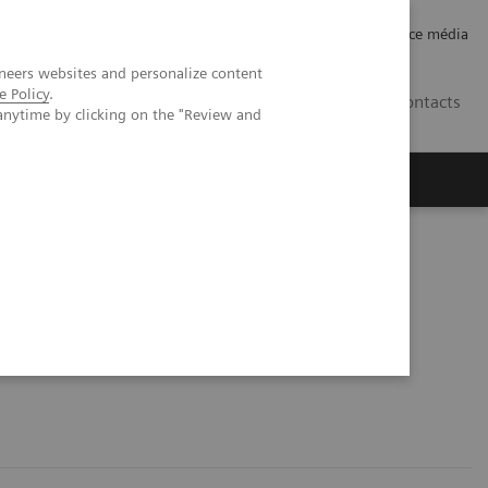
Careers
Investor Relations
Espace média
neers websites and personalize content
e Policy
.
CH | FR
Contacts
anytime by clicking on the "Review and