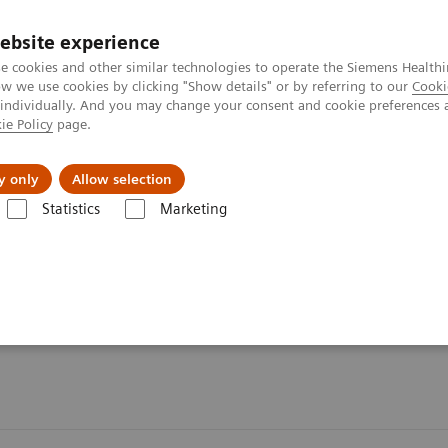
ebsite experience
e cookies and other similar technologies to operate the Siemens Healthi
 we use cookies by clicking "Show details" or by referring to our
Cooki
 individually. And you may change your consent and cookie preferences 
ie Policy
page.
Actualités et événements
À propos de nous
y only
Allow selection
Statistics
Marketing