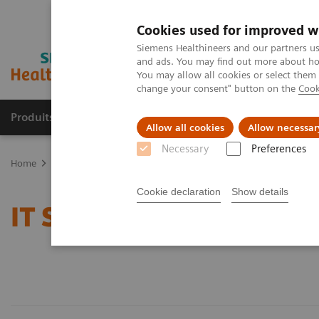
Cookies used for improved w
Siemens Healthineers and our partners us
and ads. You may find out more about how
You may allow all cookies or select them
change your consent" button on the
Cook
Produits & services
Domaines cliniques
Allow all cookies
Allow necessar
Necessary
Preferences
Home
Services
IT Standards
Cookie declaration
Show details
IT Standards