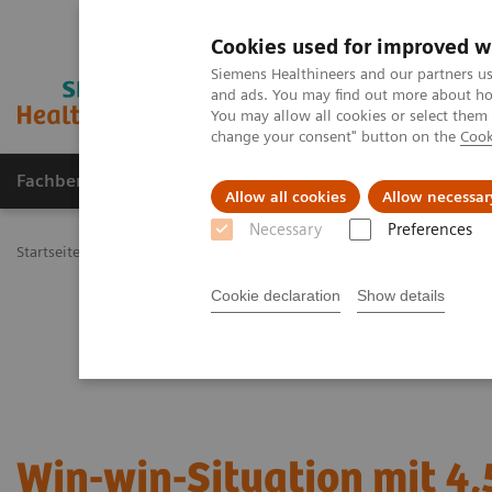
Cookies used for improved w
Siemens Healthineers and our partners us
and ads. You may find out more about how
You may allow all cookies or select them
change your consent" button on the
Cook
Fachbereiche
Healthcare Management
Allow all cookies
Allow necessar
Necessary
Preferences
Startseite
News & Kundenstories
Win-win-Situation mit 4,5 Tesla
Cookie declaration
Show details
Win-win-Situation mit 4,