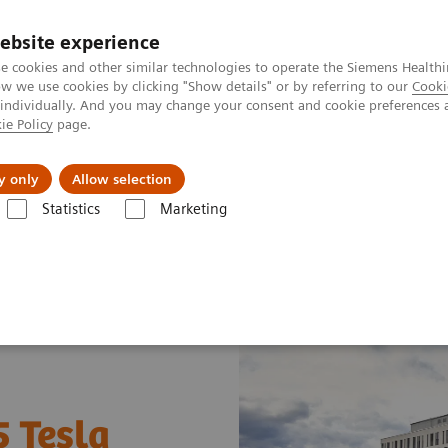
ebsite experience
e cookies and other similar technologies to operate the Siemens Healthi
 we use cookies by clicking "Show details" or by referring to our
Cooki
 individually. And you may change your consent and cookie preferences 
ie Policy
page.
Produkte & Services
News & Events
Üb
y only
Allow selection
Statistics
Marketing
5 Tesla