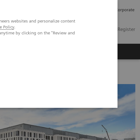
Karriere
Investor Relations
Presse
Corporate
neers websites and personalize content
e Policy
.
DE
Kontakt
Login / Register
anytime by clicking on the "Review and
er uns