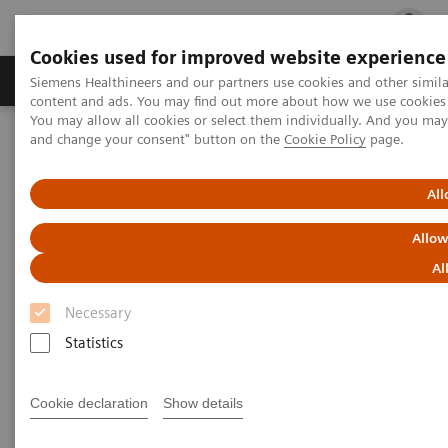
Cookies used for improved website experience
Fachbereiche
Healthcare Management
Siemens Healthineers and our partners use cookies and other simil
content and ads. You may find out more about how we use cookies b
You may allow all cookies or select them individually. And you ma
and change your consent" button on the
Cookie Policy
page.
Startseite
News & Kundenstories
Lasst die Menschen an ihre Daten!
All
Lasst die Menschen an ihre
Allow
Daten!
Al
Necessary
Unter dem Label „Gaia-X“ entsteht in Europa
eine sichere, souveräne und offene
Statistics
Dateninfrastruktur. Dieser Ansatz kann der
Nutzung von Gesundheitsdaten zum
Cookie declaration
Show details
Durchbruch verhelfen.