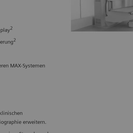
2
play
2
uerung
nderen MAX-Systemen
klinischen
ographie erweitern.