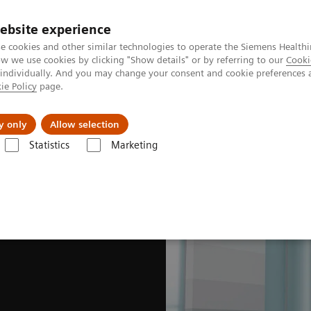
ebsite experience
e cookies and other similar technologies to operate the Siemens Healthi
 we use cookies by clicking "Show details" or by referring to our
Cooki
 individually. And you may change your consent and cookie preferences 
ie Policy
page.
Produkte & Services
News & Events
Üb
y only
Allow selection
Statistics
Marketing
ung mit Bedienung am Tisch
Luminos Agile Max