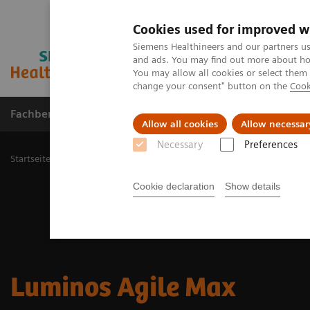
Cookies used for improved w
Siemens Healthineers and our partners us
and ads. You may find out more about how
You may allow all cookies or select them
change your consent" button on the
Cook
Fachbereiche
Healthcare Management
Allow all cookies
Allow necessar
Necessary
Preferences
Startseite
Medizinische Bildgebung
Fluoroskopie
Durchleucht
Cookie declaration
Show details
Luminos Agile Max