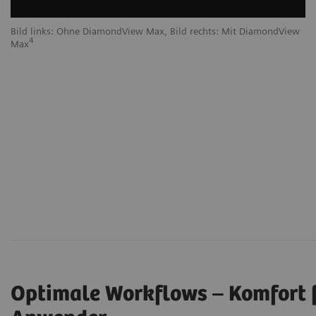
Bild links: Ohne DiamondView Max, Bild rechts: Mit DiamondView
4
Max
Optimale Workflows – Komfort f