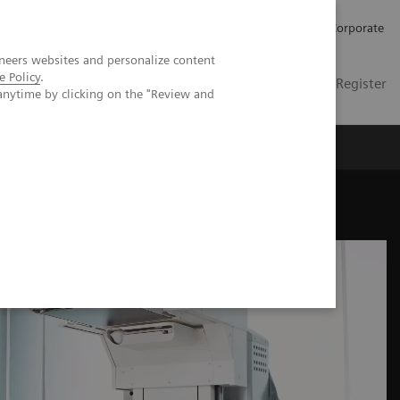
Karriere
Investor Relations
Presse
Corporate
neers websites and personalize content
e Policy
.
DE
Kontakt
Login / Register
anytime by clicking on the "Review and
er uns