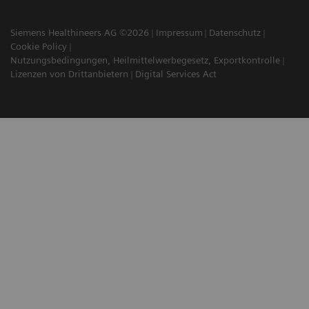
Siemens Healthineers AG ©2026
Impressum
Datenschutz
Cookie Policy
Nutzungsbedingungen, Heilmittelwerbegesetz, Exportkontrolle
Lizenzen von Drittanbietern
Digital Services Act