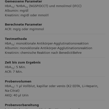
Gemessene Parameter
den Patient*innen.
HbA
: %HbA
(NGSP/DCCT) und mmol/mol (IFCC)
1c
1c
Albumin: mg/dl
Kreatinin: mg/dl oder mmol/l
Berechnete Parameter
ACR: mg/g oder mg/mmol
Testmethode
HbA
: monoklonale Antikörper-Agglutinationsreaktion
1c
Albumin: monoklonale Antikörper-Agglutinationsreaktion
Kreatinin: chemische Reaktion nach Benedict/Behre
Zeit bis zum Ergebnis
HbA
: 5 Min.
1c
ACR: 7 Min.
Probenvolumen
HbA
: 1 µl Vollblut, kapillar oder venös (K2 EDTA, Li-Heparin,
1c
Na-Citrat)
AKQ: 40 µl Urin
Probenvorbereitung