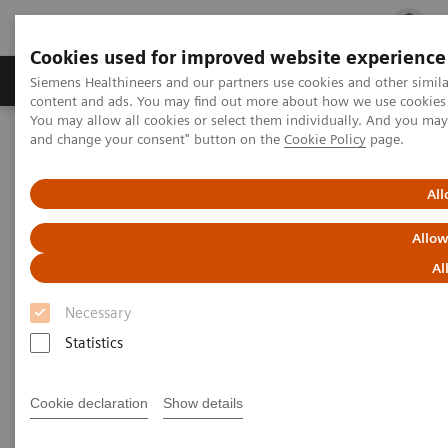
Cookies used for improved website experience
Fachbereiche
Healthcare Management
Siemens Healthineers and our partners use cookies and other simil
content and ads. You may find out more about how we use cookies b
You may allow all cookies or select them individually. And you ma
and change your consent" button on the
Cookie Policy
page.
Startseite
Point-of-Care-Diagnostik
Diabetes
Diabetes Analysesysteme
Atellica® DCA Analysesystem
All
Allow
Al
Necessary
Statistics
Cookie declaration
Show details