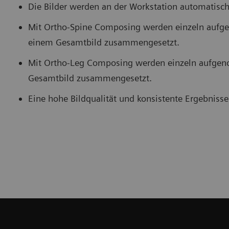
Die Bilder werden an der Workstation automatis
Mit Ortho-Spine Composing werden einzeln aufge
nzwirbelsäulenaufnahmen und Ganzbeinaufnahmen und
Die Bil
einem Gesamtbild zusammengesetzt.
tomatische Zusammenführung der Bilder dank Auto-Stitching.
einem 
Mit Ortho-Leg Composing werden einzeln aufgeno
Gesamtbild zusammengesetzt.
Eine hohe Bildqualität und konsistente Ergebnisse 