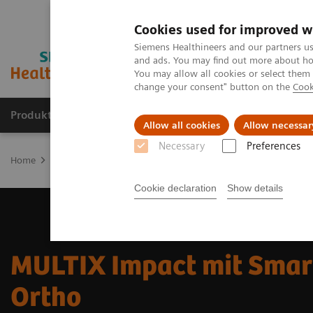
Cookies used for improved w
Siemens Healthineers and our partners us
and ads. You may find out more about how
You may allow all cookies or select them
change your consent" button on the
Cook
Produkte & Services
Fachbereiche
New
Allow all cookies
Allow necessar
Necessary
Preferences
Home
Medizinische Bildgebung
Radiographie
Digitale Röntg
Cookie declaration
Show details
MULTIX Impact mit Smart
Ortho