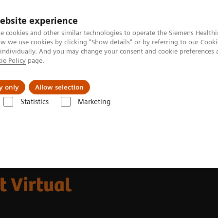
ebsite experience
e cookies and other similar technologies to operate the Siemens Healthi
 we use cookies by clicking "Show details" or by referring to our
Cooki
 individually. And you may change your consent and cookie preferences 
ie Policy
page.
s & Events
Über uns
y only
Allow selection
Statistics
Marketing
ensysteme
MULTIX Impact mit Smart Virtual Ortho
 Virtual