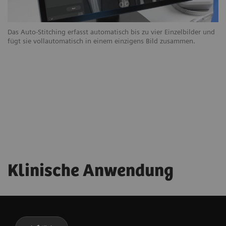
u
Das Auto-Stitching erfasst automatisch bis zu vier Einzelbilder und
Ga
fügt sie vollautomatisch in einem einzigens Bild zusammen.
au
Klinische Anwendung