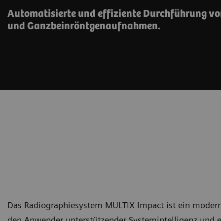
Automatisierte und effiziente Durchführung v
und Ganzbeinröntgenaufnahmen.
Das Radiographiesystem MULTIX Impact ist ein modern
den Anwender unterstützender Systemintelligenz und ex