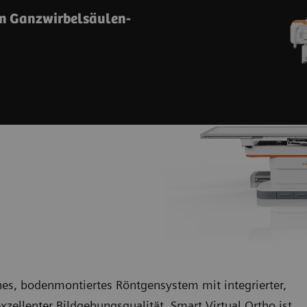
on Ganzwirbelsäulen-
es, bodenmontiertes Röntgensystem mit integrierter,
zellenter Bildgebungsqualität. Smart Virtual Ortho ist