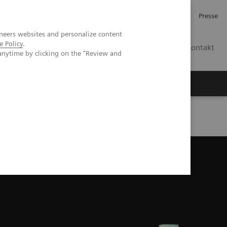
Investor Relations
Karriere
Presse
neers websites and personalize content
e Policy
.
CH | DE
Kontakt
anytime by clicking on the "Review and