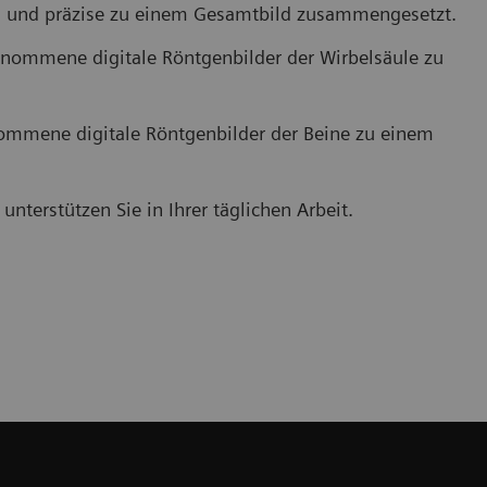
ch und präzise zu einem Gesamtbild zusammengesetzt.
nommene digitale Röntgenbilder der Wirbelsäule zu
der werden an der Workstation automatisch und präzise zu
Das Auto-Sti
Gesamtbild zusammengesetzt.
fügt sie vo
mmene digitale Röntgenbilder der Beine zu einem
unterstützen Sie in Ihrer täglichen Arbeit.