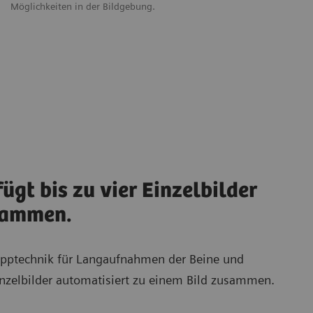
Möglichkeiten in der Bildgebung.
Ka
Or
ügt bis zu vier Einzelbilder
usammen.
Kipptechnik für Langaufnahmen der Beine und
inzelbilder automatisiert zu einem Bild zusammen.