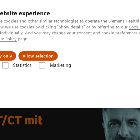
ebsite experience
e cookies and other similar technologies to operate the Siemens Healthi
 we use cookies by clicking "Show details" or by referring to our
Cooki
 individually. And you may change your consent and cookie preferences 
ie Policy
page.
s & Events
Über uns
y only
Allow selection
Statistics
Marketing
/CT Scanners
Symbia Pro.specta SPECT/CT
T/CT mit