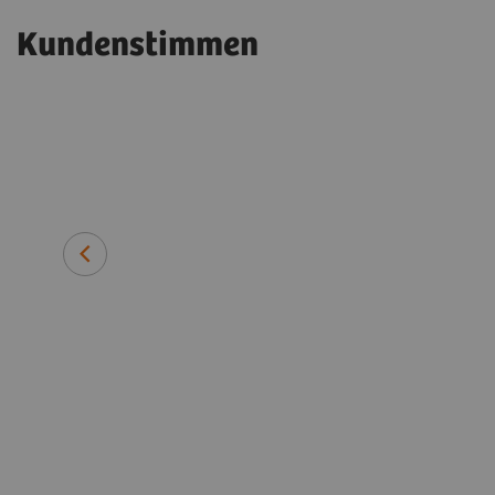
Kundenstimmen
zu
Erin Ross, PhD
Klinische Beraterin und
stellvertretende Leiterin der Nu
Queen Elizabeth Hospital Birmi