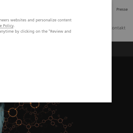
Investor Relations
Karriere
Presse
neers websites and personalize content
e Policy
.
CH | DE
Kontakt
anytime by clicking on the "Review and