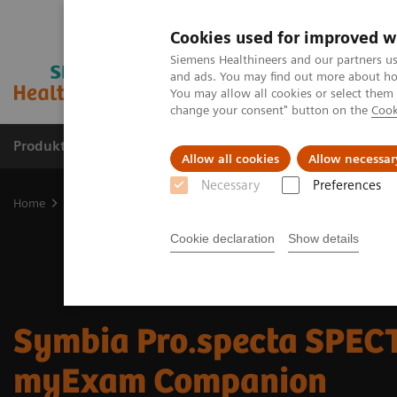
Cookies used for improved w
Siemens Healthineers and our partners us
and ads. You may find out more about how
You may allow all cookies or select them
change your consent" button on the
Cook
Produkte & Services
Fachbereiche
New
Allow all cookies
Allow necessar
Necessary
Preferences
Home
Medizinische Bildgebung
Molekulare Bildgebung
SPECT
Cookie declaration
Show details
Symbia Pro.specta SPEC
myExam Companion