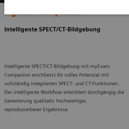
myExam Companion
Intelligente SPECT/CT-Bildgebung
Intelligente SPECT/CT-Bildgebung mit myExam
Companion erschliesst Ihr volles Potenzial mit
vollständig integrierten SPECT- und CT-Funktionen.
Der intelligente Workflow erleichtert durchgängig die
Generierung qualitativ hochwertiger,
reproduzierbarer Ergebnisse.