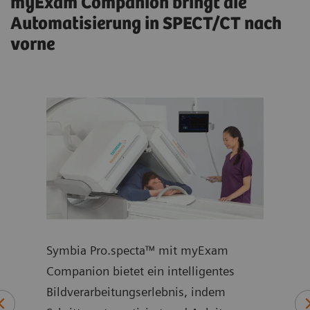
myExam Companion bringt die
Automatisierung in SPECT/CT nach
vorne
r auf
Symbia Pro.specta™ mit myExam
Eine
Companion bietet ein intelligentes
Anwe
Bildverarbeitungserlebnis, indem
einf