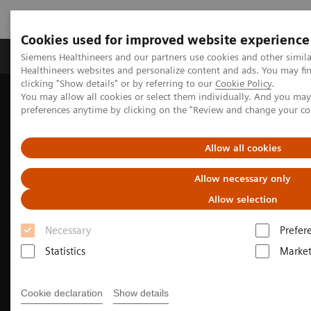
Cookies used for improved website experience
Produkte & Services
Fachbereiche
New
Siemens Healthineers and our partners use cookies and other simil
Healthineers websites and personalize content and ads. You may f
clicking "Show details" or by referring to our
Cookie Policy
.
You may allow all cookies or select them individually. And you ma
Home
Medizinische Bildgebung
Molekulare Bildgebung
preferences anytime by clicking on the "Review and change your c
Optionen und Upgrades
Software Applications
myExam Companion
Allow all cookies
Allow necessary only
Allow selection
Necessary
Prefer
Statistics
Market
Cookie declaration
Show details