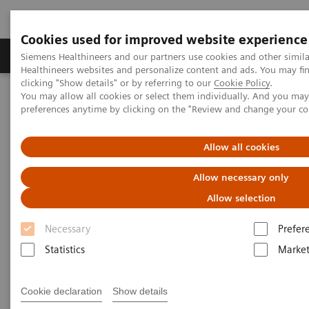
Cookies used for improved website experience
Produkte & Services
Fachbereiche
New
Siemens Healthineers and our partners use cookies and other simil
Healthineers websites and personalize content and ads. You may f
clicking "Show details" or by referring to our
Cookie Policy
.
You may allow all cookies or select them individually. And you ma
Home
Digital Solutions & Automation
preferences anytime by clicking on the "Review and change your c
teamplay performance management applications
teamplay Usage
Allow all cookies
Allow necessary only
Allow selection
Necessary
Prefer
Statistics
Market
Cookie declaration
Show details