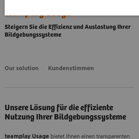
teamplay Usage
Steigern Sie die Effizienz und Auslastung Ihrer
Bildgebungssysteme
Our solution
Kundenstimmen
Unsere Lösung für die effiziente
Nutzung Ihrer Bildgebungssysteme
teamplay Usage
bietet Ihnen einen transparenten