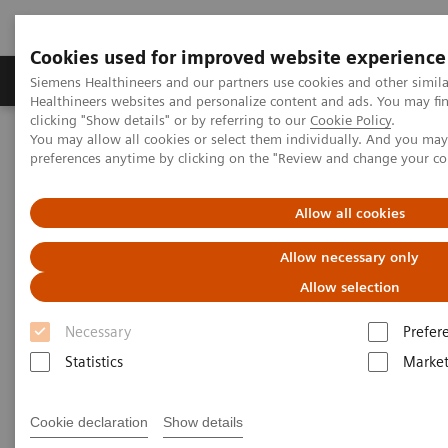
Cookies used for improved website experience
Produkte & Services
Fachbereiche
New
Siemens Healthineers and our partners use cookies and other simil
Healthineers websites and personalize content and ads. You may f
clicking "Show details" or by referring to our
Cookie Policy
.
You may allow all cookies or select them individually. And you ma
Home
Digital Solutions & Automation
preferences anytime by clicking on the "Review and change your c
teamplay performance management applications
teamplay Dose
Allow all cookies
Allow necessary only
Allow selection
Necessary
Prefer
Statistics
Market
Cookie declaration
Show details