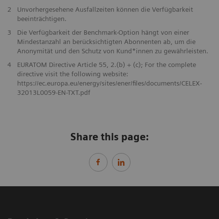
2
Unvorhergesehene Ausfallzeiten können die Verfügbarkeit
beeinträchtigen.
3
Die Verfügbarkeit der Benchmark-Option hängt von einer
Mindestanzahl an berücksichtigten Abonnenten ab, um die
Anonymität und den Schutz von Kund*innen zu gewährleisten.
4
EURATOM Directive Article 55, 2.(b) + (c); For the complete
directive visit the following website:
https://ec.europa.eu/energy/sites/ener/files/documents/CELEX-
32013L0059-EN-TXT.pdf
Share this page: