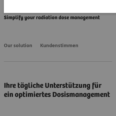
teamplay Dose
Simplify your radiation dose management
Our solution
Kundenstimmen
Ihre tägliche Unterstützung für
ein optimiertes Dosismanagement