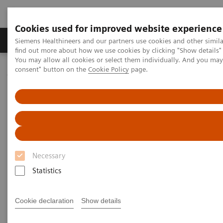
Cookies used for improved website experience
Продукція та сервіси
Клінічні галузі
Siemens Healthineers and our partners use cookies and other simil
find out more about how we use cookies by clicking "Show details" 
You may allow all cookies or select them individually. And you ma
consent" button on the
Cookie Policy
page.
Домашня
Медична візуалізація
Молекулярна візуалізація
MI World Summit 2026
MI World Summit 2026 Moments
Image 89
Image 89
Necessary
Statistics
Cookie declaration
Show details