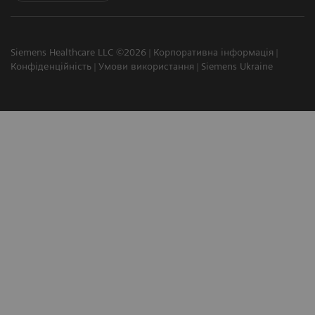
Siemens Healthcare LLC ©2026
Корпоративна інформація
Конфіденційність
Умови використання
Siemens Ukraine