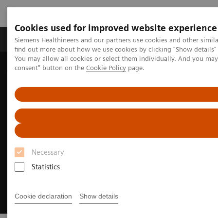
Cookies used for improved website experience
Продукція та сервіси
Клінічні галузі
Siemens Healthineers and our partners use cookies and other simil
find out more about how we use cookies by clicking "Show details" 
You may allow all cookies or select them individually. And you ma
consent" button on the
Cookie Policy
page.
Домашня
Медична візуалізація
Молекулярна візуалізація
MI World Summit 2026
Necessary
Statistics
Cookie declaration
Show details