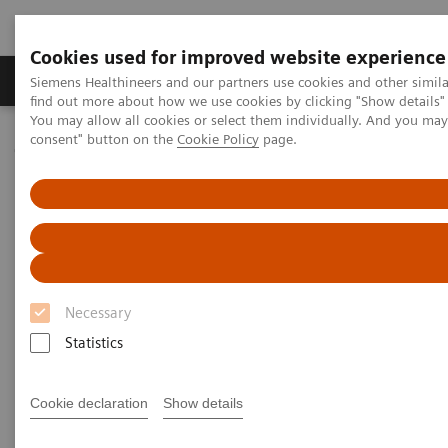
Cookies used for improved website experience
Продукція та сервіси
Клінічні галузі
Siemens Healthineers and our partners use cookies and other simil
find out more about how we use cookies by clicking "Show details" 
You may allow all cookies or select them individually. And you ma
consent" button on the
Cookie Policy
page.
Домашня
Медична візуалізація
Молекулярна візуалізація
MI World Summit 2026
Moments
MI World Summit 2026
Moments
Necessary
Statistics
Cookie declaration
Show details