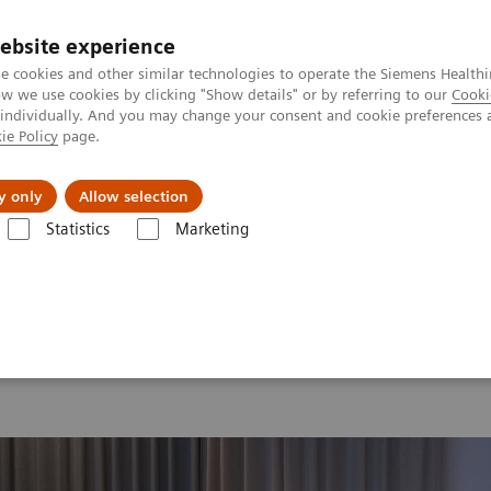
ebsite experience
e cookies and other similar technologies to operate the Siemens Healthi
 we use cookies by clicking "Show details" or by referring to our
Cooki
 individually. And you may change your consent and cookie preferences 
ie Policy
page.
Підтримка та документація
Інсайти
П
y only
Allow selection
Statistics
Marketing
MI World Summit 2026
MI World Summit 2026 Moments
Image 