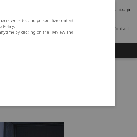
Кар’єра
Зв'язки з інвесторами
Медична візуалізація
neers websites and personalize content
e Policy
.
UA
Contact
anytime by clicking on the "Review and
ро Siemens Healthineers
88