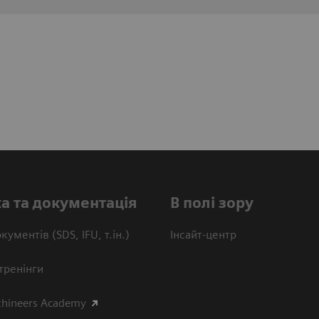
а та документація
В полі зору
кументів (SDS, IFU, т.ін.)
Інсайт-центр
тренінги
thineers Academy