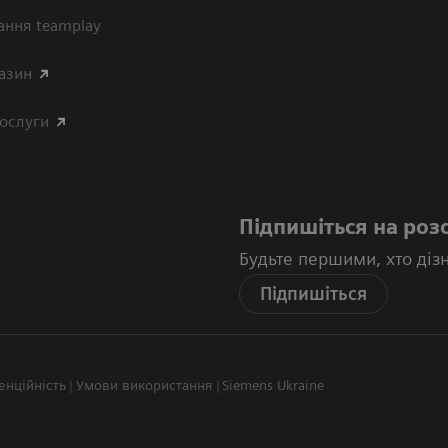
ання teamplay
азин
послуги
Підпишіться на роз
Будьте першими, хто діз
Підпишіться
енційність
Умови використання
Siemens Ukraine