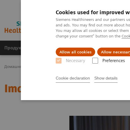
Cookies used for improved w
Siemens Healthineers and our partners us
and ads. You may find out more about how
You may allow all cookies or select them
change your consent" button on the
Cook
Продукція та сервіси
Клінічні галузі
Allow all cookies
Allow necessar
Necessary
Preferences
Домашня
Медична візуалізація
Молекулярна візуалізація
Cookie declaration
Show details
Image 88