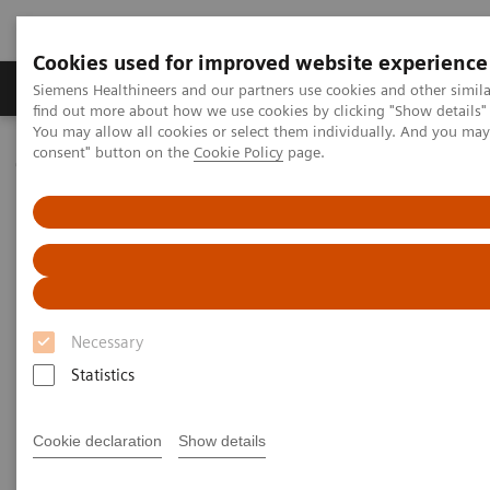
Cookies used for improved website experience
Продукція та сервіси
Клінічні галузі
Siemens Healthineers and our partners use cookies and other simil
find out more about how we use cookies by clicking "Show details" 
You may allow all cookies or select them individually. And you ma
consent" button on the
Cookie Policy
page.
Домашня
Медична візуалізація
Молекулярна візуалізація
MI World Summit 2026
MI World Summit 2026 Moments
Image 82
Image 82
Necessary
Statistics
Cookie declaration
Show details