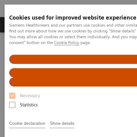
Cookies used for improved website experience
Продукція та сервіси
Клінічні галузі
Siemens Healthineers and our partners use cookies and other simil
find out more about how we use cookies by clicking "Show details" 
You may allow all cookies or select them individually. And you ma
consent" button on the
Cookie Policy
page.
Домашня
Медична візуалізація
Молекулярна візуалізація
MI World Summit 2026
MI World Summit 2026 Moments
Image 80
Image 80
Necessary
Statistics
Cookie declaration
Show details