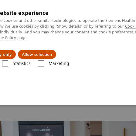
ebsite experience
e cookies and other similar technologies to operate the Siemens Healthi
 we use cookies by clicking "Show details" or by referring to our
Cooki
 individually. And you may change your consent and cookie preferences 
ie Policy
page.
Підтримка та документація
Інсайти
П
y only
Allow selection
Statistics
Marketing
MI World Summit 2026
MI World Summit 2026 Moments
Image 