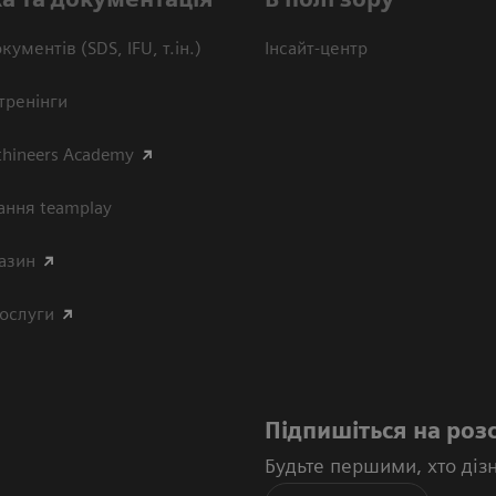
кументів (SDS, IFU, т.ін.)
Інсайт-центр
тренінги
thineers Academy
ання teamplay
азин
послуги
Підпишіться на роз
Будьте першими, хто діз