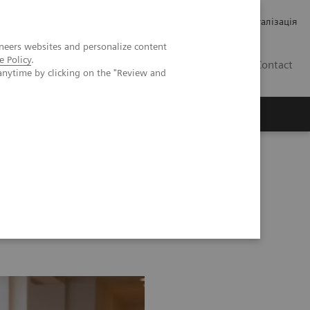
Кар’єра
Зв'язки з інвесторами
Медична візуалізація
neers websites and personalize content
e Policy
.
UA
Contact
anytime by clicking on the "Review and
ро Siemens Healthineers
77