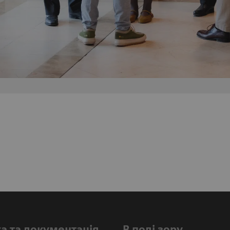
а та документація
В полі зору