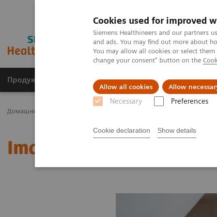
Cookies used for improved w
Siemens Healthineers and our partners us
and ads. You may find out more about how
You may allow all cookies or select them
change your consent" button on the
Cook
Продукція та сервіси
Клінічні галузі
Allow all cookies
Allow necessar
Necessary
Preferences
Домашня
Медична візуалізація
Молекулярна візуалізація
Cookie declaration
Show details
Image 77