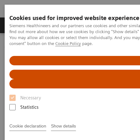
Cookies used for improved website experience
Продукція та сервіси
Клінічні галузі
Siemens Healthineers and our partners use cookies and other simil
find out more about how we use cookies by clicking "Show details" 
You may allow all cookies or select them individually. And you ma
consent" button on the
Cookie Policy
page.
Домашня
Медична візуалізація
Молекулярна візуалізація
MI World Summit 2026
MI World Summit 2026 Moments
Image 76
Image 76
Necessary
Statistics
Cookie declaration
Show details