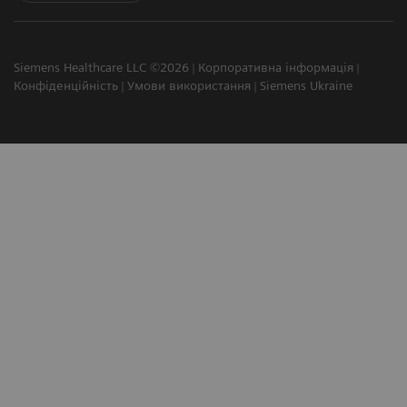
Siemens Healthcare LLC ©2026
Корпоративна інформація
Конфіденційність
Умови використання
Siemens Ukraine