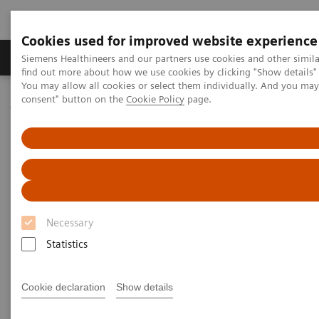
Cookies used for improved website experience
Продукція та сервіси
Клінічні галузі
Siemens Healthineers and our partners use cookies and other simil
find out more about how we use cookies by clicking "Show details" 
You may allow all cookies or select them individually. And you ma
consent" button on the
Cookie Policy
page.
Домашня
Медична візуалізація
Молекулярна візуалізація
MI World Summit 2026
MI World Summit 2026 Moments
Image 74
Image 74
Necessary
Statistics
Cookie declaration
Show details