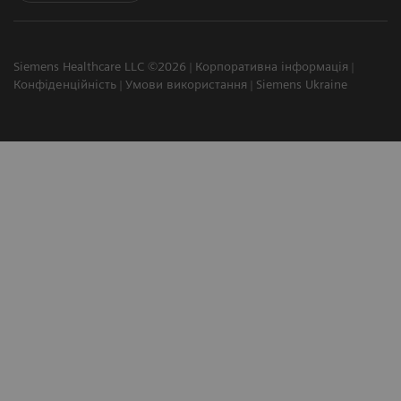
Siemens Healthcare LLC ©2026
Корпоративна інформація
Конфіденційність
Умови використання
Siemens Ukraine