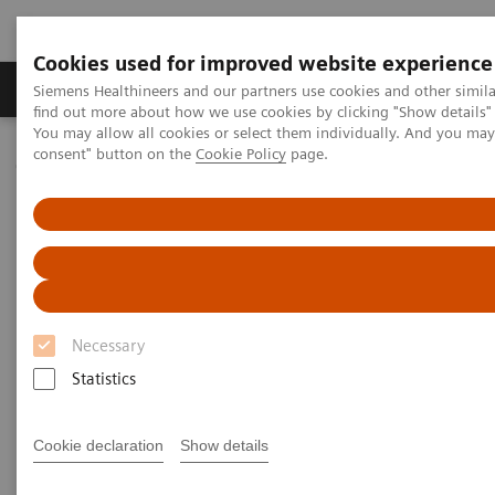
Cookies used for improved website experience
Продукція та сервіси
Клінічні галузі
Siemens Healthineers and our partners use cookies and other simil
find out more about how we use cookies by clicking "Show details" 
You may allow all cookies or select them individually. And you ma
consent" button on the
Cookie Policy
page.
Домашня
Медична візуалізація
Молекулярна візуалізація
MI World Summit 2026
MI World Summit 2026 Moments
Image 64
Image 64
Necessary
Statistics
Cookie declaration
Show details