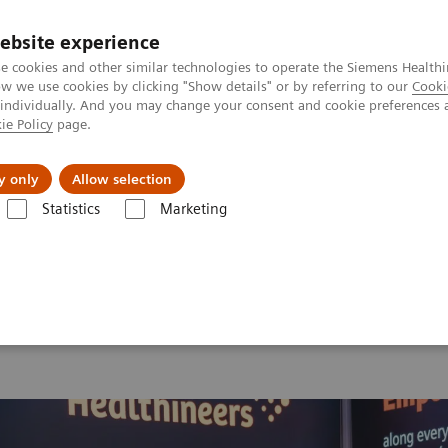
ebsite experience
e cookies and other similar technologies to operate the Siemens Healthi
 we use cookies by clicking "Show details" or by referring to our
Cooki
 individually. And you may change your consent and cookie preferences 
ie Policy
page.
Підтримка та документація
Інсайти
П
y only
Allow selection
Statistics
Marketing
MI World Summit 2026
MI World Summit 2026 Moments
Image 