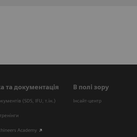
а та документація
В полі зору
кументів (SDS, IFU, т.ін.)
Інсайт-центр
тренінги
thineers Academy