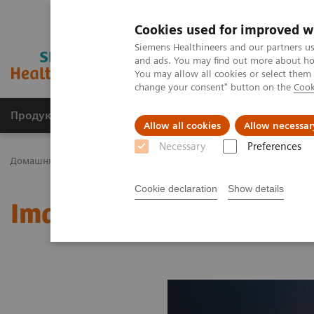
Cookies used for improved w
Siemens Healthineers and our partners us
and ads. You may find out more about how
You may allow all cookies or select them
change your consent" button on the
Cook
Продукція та сервіси
Клінічні галузі
Allow all cookies
Allow necessar
Necessary
Preferences
Домашня
Медична візуалізація
Молекулярна візуалізація
Cookie declaration
Show details
Image 61