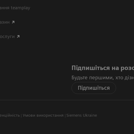
ання teamplay
азин
послуги
Підпишіться на роз
Будьте першими, хто діз
Підпишіться
енційність
Умови використання
Siemens Ukraine