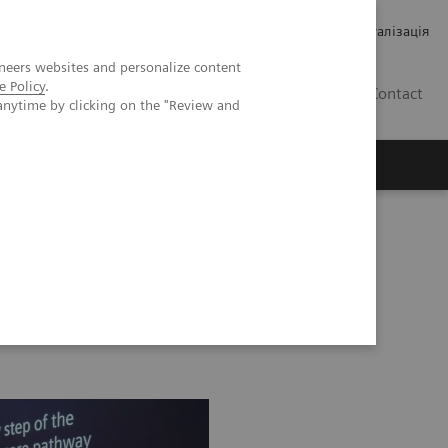
Кар’єра
Зв'язки з інвесторами
Медична візуалізація
neers websites and personalize content
e Policy
.
UA
Contact
anytime by clicking on the "Review and
ро Siemens Healthineers
61