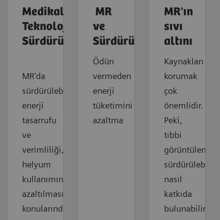
Medikal
MR
MR'ın
Teknolojide
ve
sıvı
Sürdürülebilirlik
Sürdürülebilirlik
altını
Ödün
Kaynakları
MR'da
vermeden
korumak
sürdürülebilir
enerji
çok
enerji
tüketimini
önemlidir.
tasarrufu
azaltma
Peki,
ve
tıbbi
verimliliği,
görüntüleme
helyum
sürdürülebilirl
kullanımının
nasıl
azaltılması
katkıda
konularında
bulunabilir?