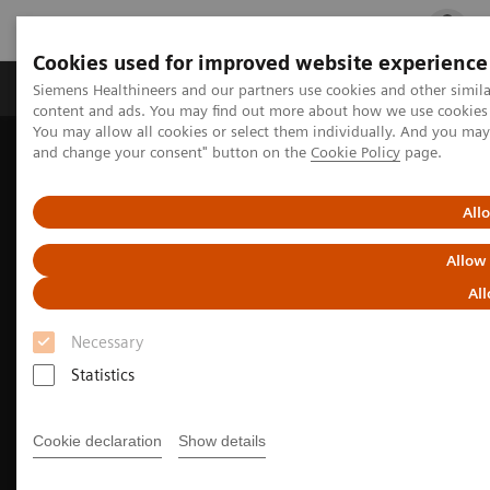
Cookies used for improved website experience
Ürün ve Hizmetler
Öne Çıkanlar
Sağlık Hizm
Siemens Healthineers and our partners use cookies and other simil
content and ads. You may find out more about how we use cookies b
You may allow all cookies or select them individually. And you ma
and change your consent" button on the
Cookie Policy
page.
Siemens Healthineers Türkiye
Tıbbi Görüntüleme
Manyetik Rezonans Görüntüleme
Sustainability in MRI: The power of less is more
All
Allow
All
Necessary
Statistics
Cookie declaration
Show details