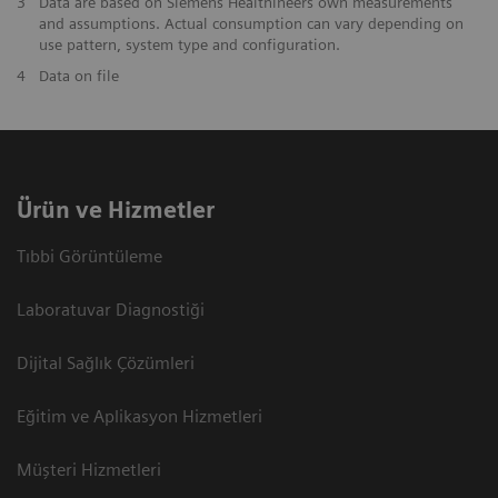
3
Data are based on Siemens Healthineers own measurements
and assumptions. Actual consumption can vary depending on
use pattern, system type and configuration.
4
Data on file
Ürün ve Hizmetler
Tıbbi Görüntüleme
Laboratuvar Diagnostiği
Dijital Sağlık Çözümleri
Eğitim ve Aplikasyon Hizmetleri
Müşteri Hizmetleri