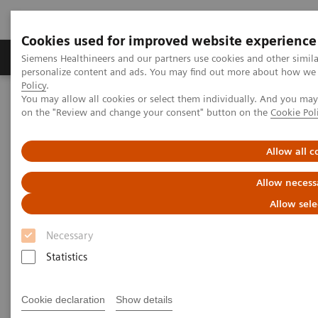
Cookies used for improved website experience
Produkty a služby
Podpora & Dokumentácia
Siemens Healthineers and our partners use cookies and other simil
personalize content and ads. You may find out more about how we u
Policy
.
You may allow all cookies or select them individually. And you ma
Siemens Healthineers Slovakia
Zobrazovacia diagnostika
on the "Review and change your consent" button on the
Cookie Pol
Robotic X-ray
Information Gallery
Clinical Workflows
RAXalign angled elbow lateral
Allow all c
RAXalign angled elbow lateral
Allow necess
Allow sele
Necessary
15. 10. 2020
Statistics
RAXalign angled elbow lateral
Cookie declaration
Show details