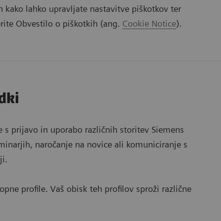
 kako lahko upravljate nastavitve piškotkov ter
ite Obvestilo o piškotkih (ang.
Cookie Notice
).
dki
 prijavo in uporabo različnih storitev Siemens
minarjih, naročanje na novice ali komuniciranje s
i.
ne profile. Vaš obisk teh profilov sproži različne