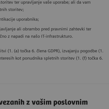
 storitev ter upravljanje vaše uporabe; ali da vam
nih storitev;
ntikacije uporabnika;
javljanje ali obrambo pred pravnimi zahtevki ter
čno z napadi na našo IT-infrastrukturo.
tvi (1. (a) točka 6. člena GDPR), izvajanju pogodbe (1.
teresih kot ponudnika spletnih storitev (1. (f) točka 6.
vezanih z vašim poslovnim