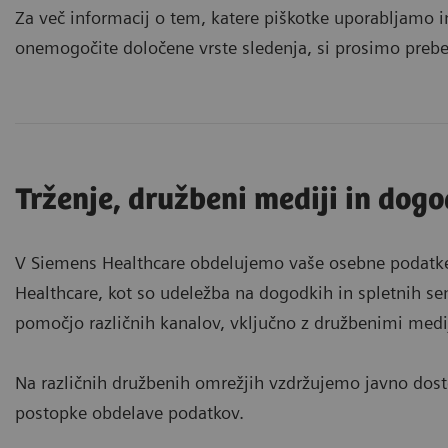
Za več informacij o tem, katere piškotke uporabljamo in
onemogočite določene vrste sledenja, si prosimo preber
Trženje, družbeni mediji in dogo
V Siemens Healthcare obdelujemo vaše osebne podatke s
Healthcare, kot so udeležba na dogodkih in spletnih se
pomočjo različnih kanalov, vključno z družbenimi medij
Na različnih družbenih omrežjih vzdržujemo javno dostop
postopke obdelave podatkov.