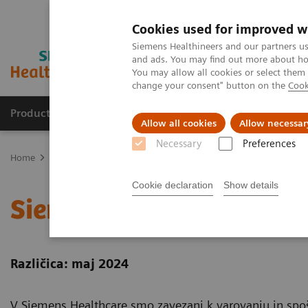
Cookies used for improved w
Siemens Healthineers and our partners us
and ads. You may find out more about how
You may allow all cookies or select them
change your consent" button on the
Cook
Products & Services
Clinical Fields
Sup
Allow all cookies
Allow necessar
Necessary
Preferences
Home
Siemens Healthineers Data Privacy Notice
Cookie declaration
Show details
Siemens Healthineers Pr
Različica: maj 2024
V Siemens Healthcare smo zavezani k varovanju in spo