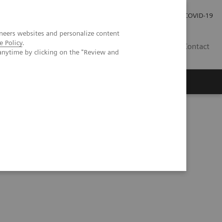
Careers
Investor Relations
Press Room
COVID-19
neers websites and personalize content
e Policy
.
SI
Contact
anytime by clicking on the "Review and
s