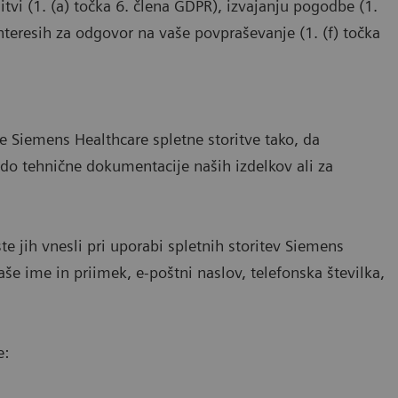
tvi (1. (a) točka 6. člena GDPR), izvajanju pogodbe (1.
interesih za odgovor na vaše povpraševanje (1. (f) točka
ne Siemens Healthcare spletne storitve tako, da
do tehnične dokumentacije naših izdelkov ali za
 jih vnesli pri uporabi spletnih storitev Siemens
vaše ime in priimek, e-poštni naslov, telefonska številka,
e: