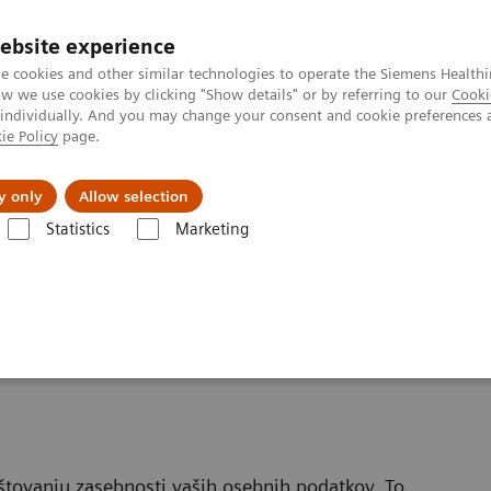
ebsite experience
e cookies and other similar technologies to operate the Siemens Healthi
 we use cookies by clicking "Show details" or by referring to our
Cooki
 individually. And you may change your consent and cookie preferences 
ie Policy
page.
port & Documentation
Insights
About U
y only
Allow selection
Statistics
Marketing
ivacy Notice
štovanju zasebnosti vaših osebnih podatkov. To