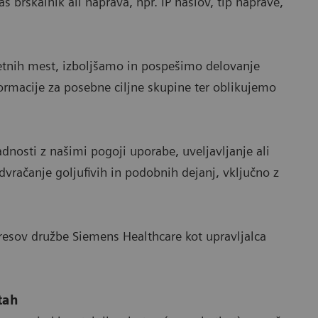
 brskalnik ali naprava, npr. IP naslov, tip naprave,
tnih mest, izboljšamo in pospešimo delovanje
ormacije za posebne ciljne skupine ter oblikujemo
dnosti z našimi pogoji uporabe, uveljavljanje ali
vračanje goljufivih in podobnih dejanj, vključno z
resov družbe Siemens Healthcare kot upravljalca
tah