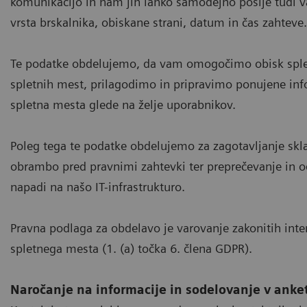
komunikacijo in nam jih lahko samodejno pošlje tudi vaš
vrsta brskalnika, obiskane strani, datum in čas zahteve.
Te podatke obdelujemo, da vam omogočimo obisk sple
spletnih mest, prilagodimo in pripravimo ponujene inf
spletna mesta glede na želje uporabnikov.
Poleg tega te podatke obdelujemo za zagotavljanje skla
obrambo pred pravnimi zahtevki ter preprečevanje in od
napadi na našo IT-infrastrukturo.
Pravna podlaga za obdelavo je varovanje zakonitih inte
spletnega mesta (1. (a) točka 6. člena GDPR).
Naročanje na informacije in sodelovanje v anke