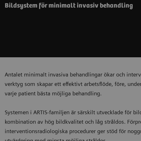
Bildsystem för minimalt invasiv behandling
Antalet minimalt invasiva behandlingar ökar och interv
verktyg som skapar ett effektivt arbetsflöde, före, unde
varje patient bästa möjliga behandling.
Systemen i ARTIS-familjen är särskilt utvecklade för bi
kombination av hög bildkvalitet och låg stråldos. Förp
interventionsradiologiska procedurer ger stöd för noggr
utvärdering med minsta möjliga stråldos.