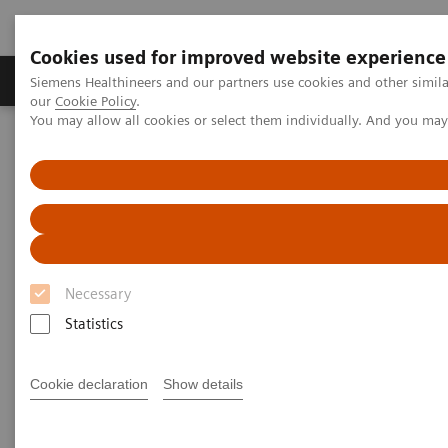
Cookies used for improved website experience
Products & Services
Challenges & Solutions in h
Siemens Healthineers and our partners use cookies and other simila
our
Cookie Policy
.
You may allow all cookies or select them individually. And you ma
Siemens Healthineers Nederland
Siemens Healthcare Academy
Siemens Healthcare Academy
Medische beeldvormende systemen
Computed Tomography
Classroom training
CT voor Paraveterinairen
CT voor Paraveterinairen
Necessary
Statistics
SOMARIS X (SOMATOM go)
Cookie declaration
Show details
Het aantal CT-scanners in de veterinaire sector is de
laatste jaren flink gestegen. Daarmee ook de vraag