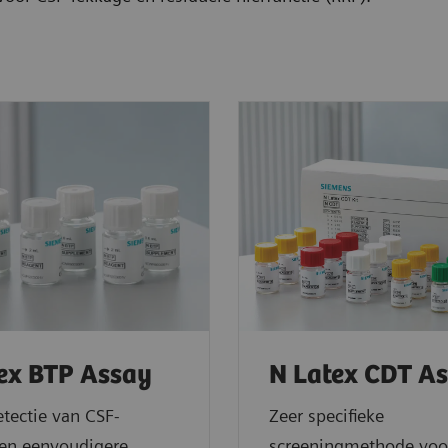
ex BTP Assay
N Latex CDT A
etectie van CSF-
Zeer specifieke
 en eenvoudigere
screeningmethode voo