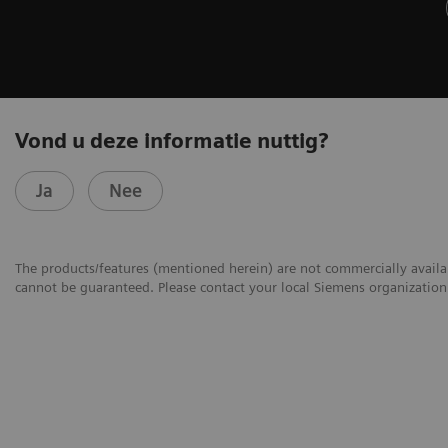
Vond u deze informatie nuttig?
Ja
Nee
The products/features (mentioned herein) are not commercially availabl
cannot be guaranteed. Please contact your local Siemens organization f