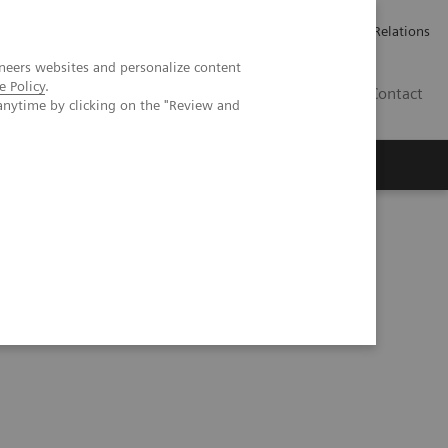
Werken bij Siemens Healthineers
Pers
Investor Relations
neers websites and personalize content
e Policy
.
BE | NL
Contact
anytime by clicking on the "Review and