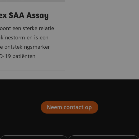
ex SAA Assay
oont een sterke relatie
kinestorm en is een
ge ontstekingsmarker
D-19 patiënten
Neem contact op