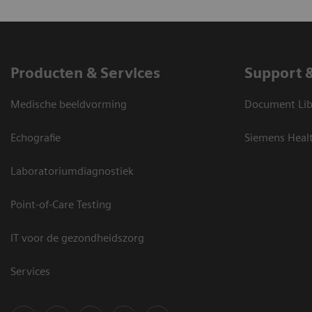
Producten & Services
Support 
Medische beeldvorming
Document Lib
Echografie
Siemens Heal
Laboratoriumdiagnostiek
Point-of-Care Testing
IT voor de gezondheidszorg
Services