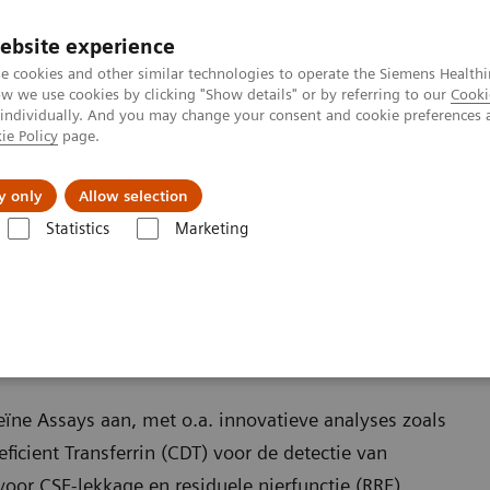
ebsite experience
e cookies and other similar technologies to operate the Siemens Healthi
 we use cookies by clicking "Show details" or by referring to our
Cooki
 individually. And you may change your consent and cookie preferences 
ie Policy
page.
l Fields
Visie & perspectief
y only
Allow selection
Statistics
Marketing
e Assays
eïne Assays aan, met o.a. innovatieve analyses zoals
icient Transferrin (CDT) voor de detectie van
voor CSF-lekkage en residuele nierfunctie (RRF).