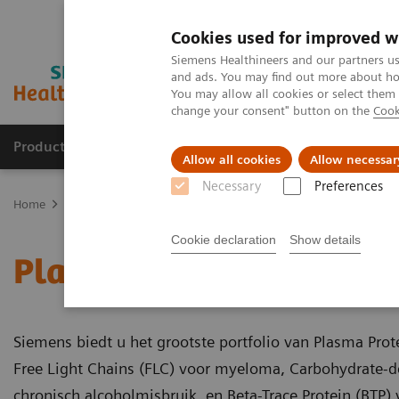
Cookies used for improved w
Siemens Healthineers and our partners us
and ads. You may find out more about how
You may allow all cookies or select them
change your consent" button on the
Cook
Producten & Services
Over ons
Clinica
Allow all cookies
Allow necessar
Necessary
Preferences
Home
Laboratory Diagnostics
Plasma Proteins
Plasma Proteïn
Cookie declaration
Show details
Plasma Proteïne Assays
Siemens biedt u het grootste portfolio van Plasma Prot
Free Light Chains (FLC) voor myeloma, Carbohydrate-def
chronisch alcoholmisbruik, en Beta-Trace Protein (BTP) 