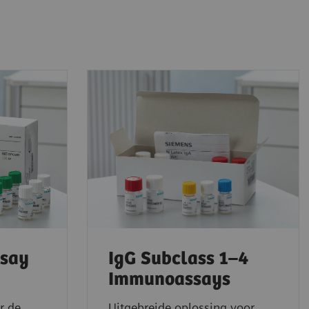
ssay
IgG Subclass 1–4
Immunoassays
r de
Uitgebreide oplossing voor