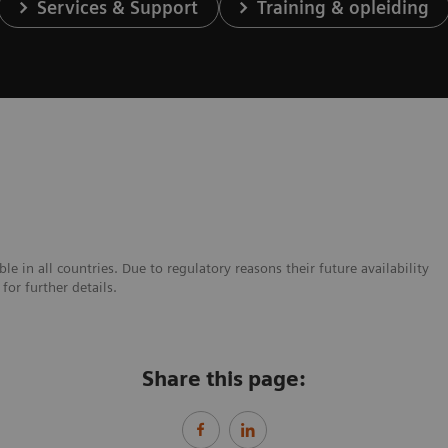
Services & Support
Training & opleiding
e in all countries. Due to regulatory reasons their future availability
or further details.
Share this page: