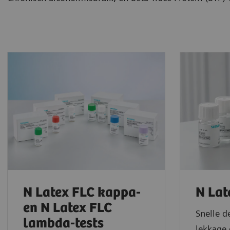
N Latex FLC kappa-
N Lat
en N Latex FLC
Snelle d
lambda-tests
lekkage