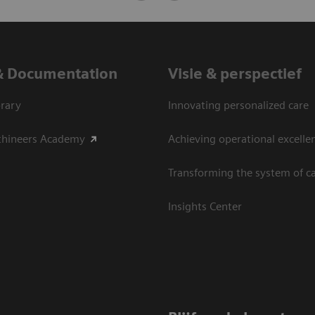
& Documentation
Visie & perspectief
rary
Innovating personalized care
thineers Academy
Achieving operational excelle
Transforming the system of c
Insights Center