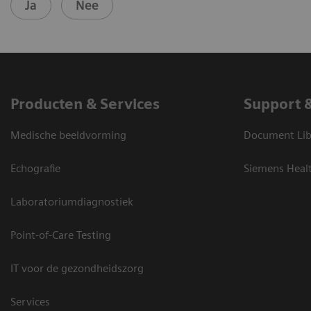
Ja
Nee
Producten & Services
Support 
Medische beeldvorming
Document Lib
Echografie
Siemens Heal
Laboratoriumdiagnostiek
Point-of-Care Testing
IT voor de gezondheidszorg
Services