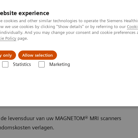
ebsite experience
e cookies and other similar technologies to operate the Siemens Healthi
 we use cookies by clicking "Show details" or by referring to our
Cooki
 individually. And you may change your consent and cookie preferences 
ie Policy
page.
l Fields
Visie & perspectief
y only
Allow selection
Statistics
Marketing
resonantie (MRI)
Opties en upgrades
 u de levensduur van uw MAGNETOM® MRI scanners
endomskosten verlagen.