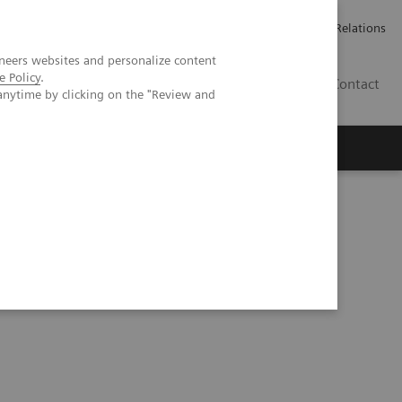
Werken bij Siemens Healthineers
Pers
Investor Relations
neers websites and personalize content
e Policy
.
BE | NL
Contact
anytime by clicking on the "Review and