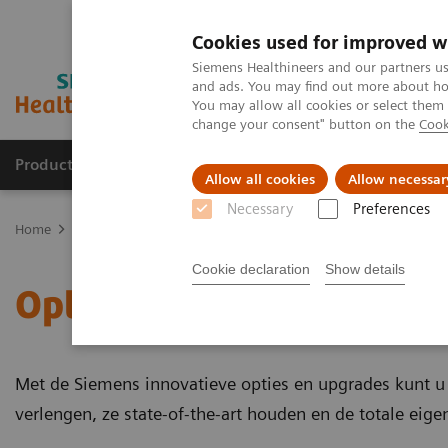
Cookies used for improved w
Siemens Healthineers and our partners us
and ads. You may find out more about how
You may allow all cookies or select them
change your consent" button on the
Cook
Producten & Services
Over ons
Clinica
Allow all cookies
Allow necessar
Necessary
Preferences
Home
Medische beeldvorming
Beeldvorming door magnetische 
Cookie declaration
Show details
Opties en upgrades
Met de Siemens innovatieve opties en upgrades kunt
verlengen, ze state-of-the-art houden en de totale eig