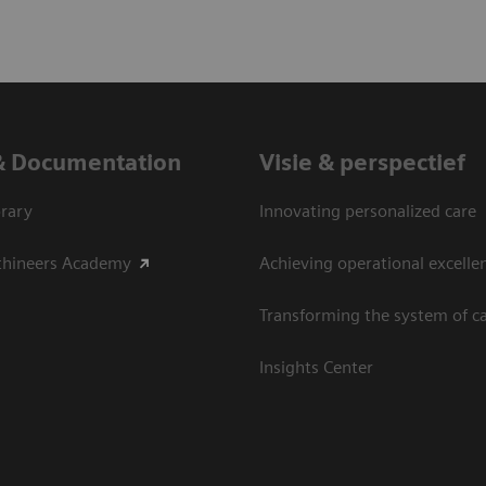
& Documentation
Visie & perspectief
rary
Innovating personalized care
thineers Academy
Achieving operational excelle
Transforming the system of c
Insights Center