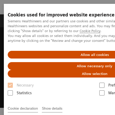
Cookies used for improved website experience
Producten & Services
Over ons
Clinica
Siemens Healthineers and our partners use cookies and other simil
Healthineers websites and personalize content and ads. You may f
clicking "Show details" or by referring to our
Cookie Policy
.
You may allow all cookies or select them individually. And you ma
Home
Over Siemens Healthineers
Ons duurzaam streven
anytime by clicking on the "Review and change your consent" butt
Allow all cookies
Allow necessary only
Allow selection
Necessary
Pre
Statistics
Mar
Cookie declaration
Show details