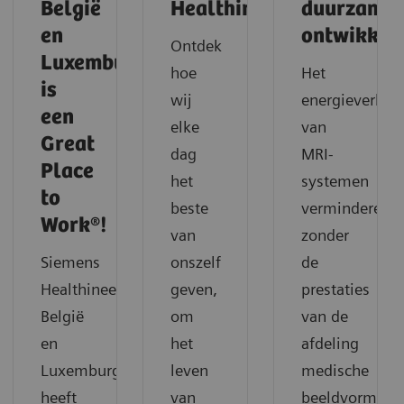
België
Healthineers
duurzame
en
ontwikkel
Ontdek
Luxemburg
hoe
Het
is
wij
energieverbrui
een
elke
van
Great
dag
MRI-
Place
het
systemen
to
beste
verminderen
Work®!
van
zonder
Siemens
onszelf
de
Healthineers
geven,
prestaties
België
om
van de
en
het
afdeling
Luxemburg
leven
medische
heeft
van
beeldvorming