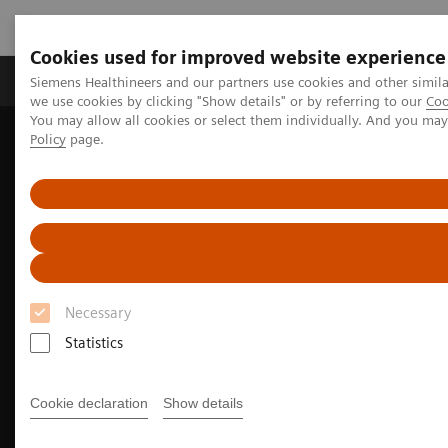
Cookies used for improved website experience
Productos y servicios
Especialidades Clínicas
Siemens Healthineers and our partners use cookies and other simil
we use cookies by clicking "Show details" or by referring to our
Coo
You may allow all cookies or select them individually. And you ma
Policy
page.
Siemens Healthineers Latinoamérica
Diagnóstico de laboratorio
Hemostasia
Automatización de pruebas de hemostasia
Necessary
Statistics
Cookie declaration
Show details