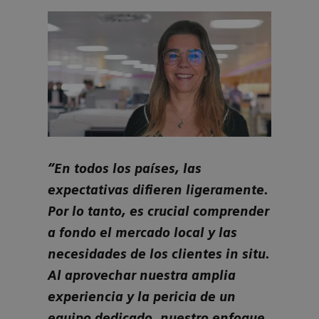
“En todos los países, las
“En 
expectativas difieren ligeramente.
obje
Por lo tanto, es crucial comprender
sati
a fondo el mercado local y las
esfo
necesidades de los clientes in situ.
solu
Al aprovechar nuestra amplia
per
rueba
experiencia y la pericia de un
nece
equipo dedicado, nuestro enfoque
del 