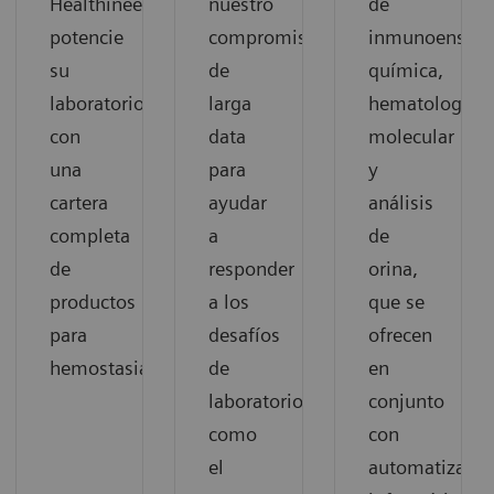
Healthineers
nuestro
de
potencie
compromiso
inmunoensayo
su
de
química,
laboratorio
larga
hematología,
con
data
molecular
una
para
y
cartera
ayudar
análisis
completa
a
de
de
responder
orina,
productos
a los
que se
para
desafíos
ofrecen
hemostasia.
de
en
laboratorios
conjunto
como
con
el
automatizació