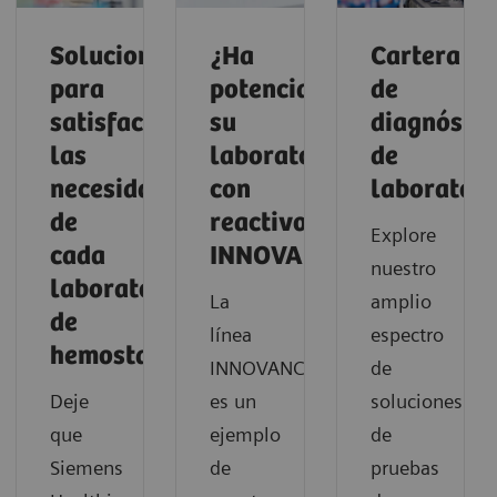
Soluciones
¿Ha
Cartera
para
potenciado
de
satisfacer
su
diagnóstic
las
laboratorio
de
necesidades
con
laboratori
de
reactivos
Explore
cada
INNOVANCE?
nuestro
laboratorio
La
amplio
de
línea
espectro
hemostasia
INNOVA
NCE®
de
Deje
es un
soluciones
que
ejemplo
de
Siemens
de
pruebas