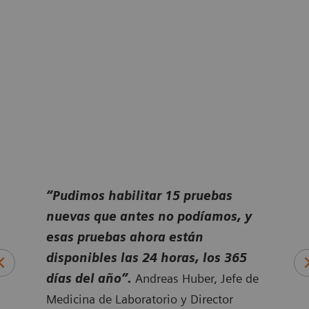
n
“Pudimos habilitar 15 pruebas
“
Ant
al
nuevas que antes no podíamos, y
técn
esas pruebas ahora están
día 
n 5
disponibles las 24 horas, los 365
mues
días del año”.
Andreas Huber, Jefe de
min
fe de
Medicina de Laboratorio y Director
dese