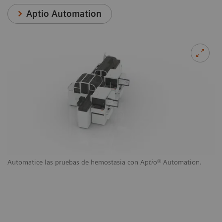
Aptio Automation
Automatice las pruebas de hemostasia con Ap
ti
o® Automation.
Au
,
pe
e
mó
ce