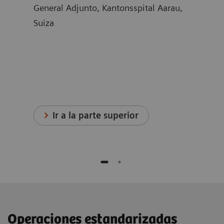
ett,
General Adjunto, Kantonsspital Aarau,
Medi
Suiza
Suec
Ir a la parte superior
Operaciones estandarizadas