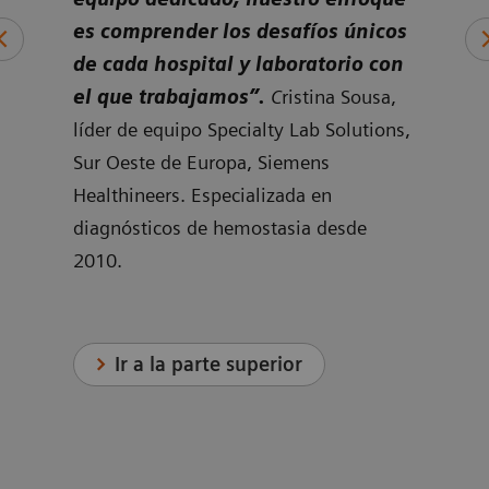
es comprender los desafíos únicos
labo
s de
de cada hospital y laboratorio con
sol
os
el que trabajamos”.
C
ristina Sousa,
ruti
día.
líder de equipo Specialty Lab Solutions,
de p
n
Sur Oeste de Europa, Siemens
El i
Healthineers. Especializada en
clie
sus
diagnósticos de hemostasia desde
cóm
2010.
nec
po
Gere
Espe
Hemo
Ir a la parte superior
a en
Siem
diag
2010