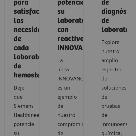
para
potenciado
de
satisfacer
su
diagnóstic
las
laboratorio
de
necesidades
con
laboratori
de
reactivos
Explore
cada
INNOVANCE?
nuestro
laboratorio
La
amplio
de
línea
espectro
hemostasia
INNOVANCE®
de
Deje
es un
soluciones
que
ejemplo
de
Siemens
de
pruebas
Healthineers
nuestro
de
potencie
compromiso
inmunoensayo
su
de
química,