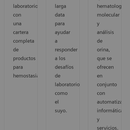
laboratorio
larga
hematología,
con
data
molecular
una
para
y
cartera
ayudar
análisis
completa
a
de
de
responder
orina,
productos
a los
que se
para
desafíos
ofrecen
hemostasia.
de
en
laboratorios
conjunto
como
con
el
automatizació
suyo.
informática
y
servicios.