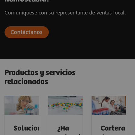
Comuníquese con su representante de ventas local.
Contáctanos
Productos y servicios
relacionados
Soluciones
¿Ha
Cartera