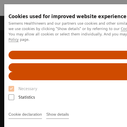
Cookies used for improved website experience
Productos y servicios
Especialidades Clínicas
Siemens Healthineers and our partners use cookies and other simil
we use cookies by clicking "Show details" or by referring to our
Coo
You may allow all cookies or select them individually. And you ma
Policy
page.
Siemens Healthineers Latinoamérica
Diagnóstico de laboratorio
Hemostasia
Conocimientos clínicos en las pruebas de hemostasia
Necessary
Statistics
Cookie declaration
Show details