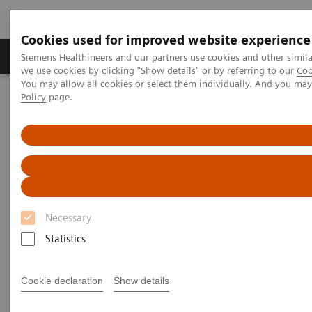
Cookies used for improved website experience
Productos y servicios
Especialidades Clínicas
Siemens Healthineers and our partners use cookies and other simil
we use cookies by clicking "Show details" or by referring to our
Coo
You may allow all cookies or select them individually. And you ma
Policy
page.
Siemens Healthineers Latinoamérica
Diagnóstico de laboratorio
Hemostasia
Hemostasis Assays
Pruebas de Hemostasia
Ensayos INNOVANCE para pruebas de
Necessary
Hemostasia
Statistics
Cookie declaration
Show details