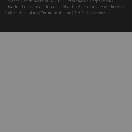
Siemens Healthineers AG ©2026
Información Corporativa
Privacidad de Datos Sitio Web
Privacidad de Datos de Marketing
Política de cookies
Términos de Uso
3rd Party Licenses