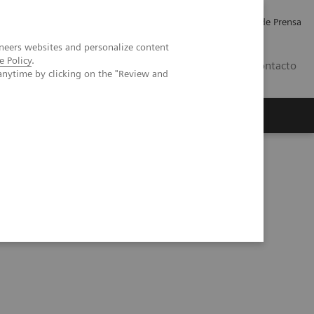
Empleo
Relaciones con Inversores
Comunicados de Prensa
neers websites and personalize content
e Policy
.
LATAM
Contacto
anytime by clicking on the "Review and
erca de Nosotros
Executive Insights