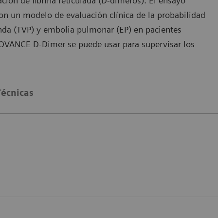
ción de fibrina reticulada (D-dímeros). El ensayo
n un modelo de evaluación clínica de la probabilidad
unda (TVP) y embolia pulmonar (EP) en pacientes
NOVANCE D-Dimer se puede usar para supervisar los
Técnicas