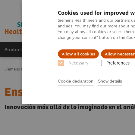
Cookies used for improved w
Siemens Healthineers and our partners us
and ads. You may find out more about how
You may allow all cookies or select them
change your consent" button on the
Cook
Productos y servicios
Especialidades Clínicas
Allow all cookies
Allow necessar
Necessary
Preferences
Siemens Healthineers Latinoamérica
Diagnóstico de laboratorio
Cookie declaration
Show details
Ensayo INNOVANCE D-D
Innovación más allá de lo imaginado en el anál