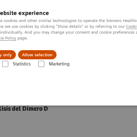
ebsite experience
e cookies and other similar technologies to operate the Siemens Healthi
 we use cookies by clicking "Show details" or by referring to our
Cooki
 individually. And you may change your consent and cookie preferences 
ie Policy
page.
Servicios post venta
Educación
Ac
y only
Allow selection
Statistics
Marketing
Hemostasia
Hemostasis Assays
Ensayo INNOVANCE D-Dimer
imer
isis del Dímero D