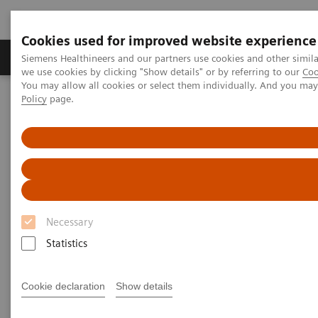
Cookies used for improved website experience
Productos y servicios
Especialidades Clínicas
Siemens Healthineers and our partners use cookies and other simil
we use cookies by clicking "Show details" or by referring to our
Coo
You may allow all cookies or select them individually. And you ma
Policy
page.
Siemens Healthineers Latinoamérica
Servicios
Servicios de Siemens Healthineers para Laboratorios
Servicios y Soporte
Servicios y Soporte
Programa Siemens Atención al Cliente
Necessary
Statistics
El equipo de Servicios y Soporte le proporciona
experiencia y apoyo en línea, en el sitio, y por
Cookie declaration
Show details
teléfono, las 24 horas del día, 7 días a la semana.