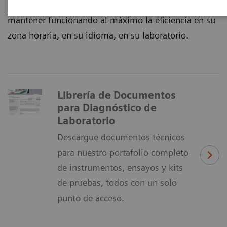
Nuestras galardonadas soluciones le ayudan a
mantener funcionando al máximo la eficiencia en su
zona horaria, en su idioma, en su laboratorio.
Librería de Documentos
para Diagnóstico de
Laboratorio
Descargue documentos técnicos
para nuestro portafolio completo
de instrumentos, ensayos y kits
de pruebas, todos con un solo
punto de acceso.