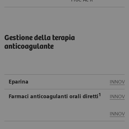
Gestione della terapia
anticoagulante
Eparina
INNOVAN
1
Farmaci anticoagulanti orali diretti
INNOVAN
INNOVAN