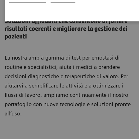
Test per emostasi
Soluzioni affidabili che consentono di fornire
risultati coerenti e migliorare la gestione dei
pazienti
La nostra ampia gamma di test per emostasi di
routine e specialistici, aiuta i medici a prendere
decisioni diagnostiche e terapeutiche di valore. Per
aiutarvi a semplificare le attività e a ottimizzare i
flussi di lavoro, ampliamo continuamente il nostro
portafoglio con nuove tecnologie e soluzioni pronte
all’uso.