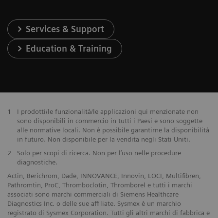
Services & Support
Education & Training
1
I prodotti/le funzionalità/le applicazioni qui menzionate non
sono disponibili in commercio in tutti i Paesi e sono soggette
alle normative locali. Non è possibile garantirne la disponibilità
in futuro. Non disponibile per la vendita negli Stati Uniti.
2
Solo per scopi di ricerca. Non per l’uso nelle procedure
diagnostiche.
Actin, Berichrom, Dade, INNOVANCE, Innovin, LOCI, Multifibren,
Pathromtin, ProC, Thromboclotin, Thromborel e tutti i marchi
associati sono marchi commerciali di Siemens Healthcare
Diagnostics Inc. o delle sue affiliate. Sysmex è un marchio
registrato di Sysmex Corporation. Tutti gli altri marchi di fabbrica e