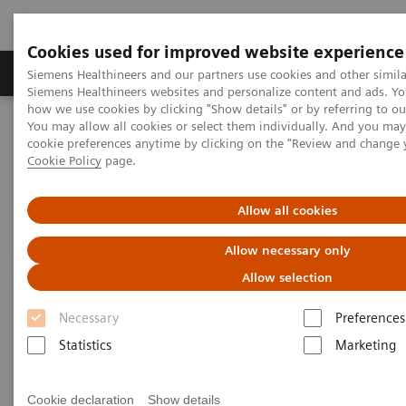
Cookies used for improved website experience
Soluzioni e servizi
Insights
La nostra a
Siemens Healthineers and our partners use cookies and other simila
Siemens Healthineers websites and personalize content and ads. Y
how we use cookies by clicking "Show details" or by referring to o
You may allow all cookies or select them individually. And you ma
Home
Diagnostica di laboratorio
cookie preferences anytime by clicking on the "Review and change 
Emostasi: portafoglio Reagenti
Test per emostasi
Cookie Policy
page.
Allow all cookies
Allow necessary only
Allow selection
Necessary
Preferences
Statistics
Marketing
Cookie declaration
Show details