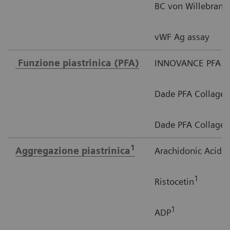
BC von Willebrand
vWF Ag assay
Funzione piastrinica (PFA)
INNOVANCE PFA P
Dade PFA Collagen/
Dade PFA Collagen
1
1
Aggregazione
piastrinica
Arachidonic Acid
1
Ristocetin
1
ADP