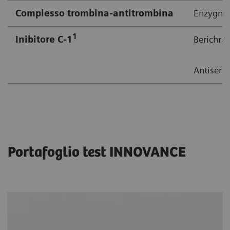
Complesso trombina-antitrombina
Enzygnos
1
Inibitore C-1
Berichro
Antiseru
Portafoglio test INNOVANCE