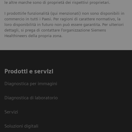
le altre marche sono di proprietà dei rispettivi proprietari.
I prodotti/le funzionalità (qui menzionati) non sono disponibili in
commercio in tutti i Paesi. Per ragioni di carattere normativo, la
loro disponibilità in futuro non può essere garantita. Per ulteriori
dettagli, si prega di contattare l’organizzazione Siemens
Healthineers della propria zona.
Prodotti e servizi
Diagnostica per immagini
Diagnostica di laboratorio
Servizi
Soluzioni digitali