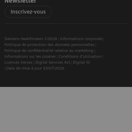
Newsletter
Inscrivez-vous
Siemens Healthineers ©2026
Informations corporate
Politique de protection des données personnelles
Politique de confidentialité relative au marketing
Informations sur les cookies
Conditions d'utilisation
Licences tierces
Digital Services Act
Digital ID
Date de mise à jour 03/07/2026