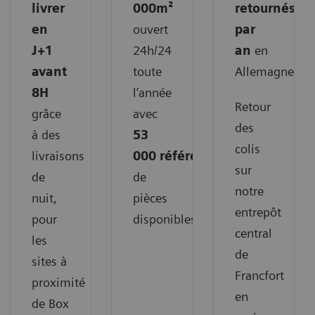
livrer
000m²
retournés
en
ouvert
par
J+1
24h/24
an
en
avant
toute
Allemagne.
8H
l’année
Retour
grâce
avec
des
à des
53
colis
livraisons
000
références
sur
de
de
notre
nuit,
pièces
entrepôt
pour
disponibles.
central
les
de
sites à
Francfort
proximité
en
de Box