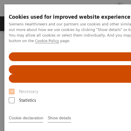
Cookies used for improved website experience
Produits & services
Spécialités cliniques
Siemens Healthineers and our partners use cookies and other simil
out more about how we use cookies by clicking "Show details" or b
You may allow all cookies or select them individually. And you ma
button on the
Cookie Policy
page.
Accueil
Services
Service clients
Interventions sur site
Interventions sur site
La réactivité avant tout
Necessary
Statistics
Afin de maintenir et assurer un suivi de ses
Cookie declaration
Show details
installations en France, Siemens Healthineers s’est