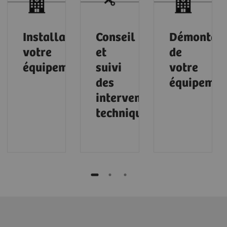
Installation de
Conseil
Démontag
votre
et
de
équipement
suivi
votre
des
équipemen
interventions
techniques