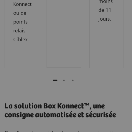
moins
Konnect
de 11
ou de
jours.
points
relais
Ciblex.
La solution Box Konnect™, une
consigne automatisée et sécurisée