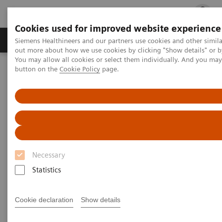
Cookies used for improved website experience
Produits & services
Spécialités cliniques
Siemens Healthineers and our partners use cookies and other simil
out more about how we use cookies by clicking "Show details" or b
You may allow all cookies or select them individually. And you ma
button on the
Cookie Policy
page.
Accueil
Imagerie Médicale
Systèmes de Radiographie
Radiographie mobile
MOBILETT Elara Max
Necessary
Statistics
Cookie declaration
Show details