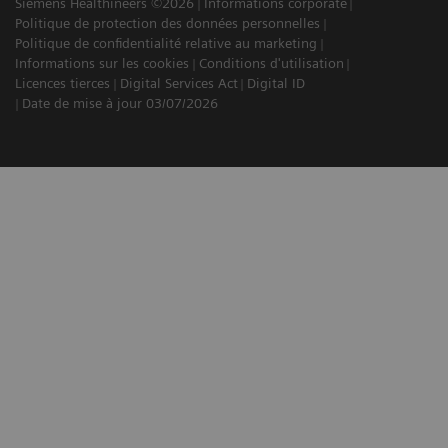
Siemens Healthineers ©2026
Informations corporate
Politique de protection des données personnelles
Politique de confidentialité relative au marketing
Informations sur les cookies
Conditions d'utilisation
Licences tierces
Digital Services Act
Digital ID
Date de mise à jour 03/07/2026