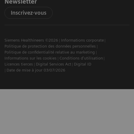
Newsletter
Inscrivez-vous
Siemens Healthineers ©2026
Informations corporate
Politique de protection des données personnelles
Politique de confidentialité relative au marketing
Informations sur les cookies
Conditions d'utilisation
Licences tierces
Digital Services Act
Digital ID
Date de mise à jour 03/07/2026