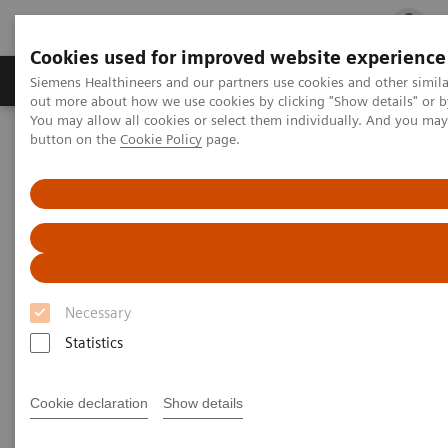
Cookies used for improved website experience
Produits & services
Spécialités cliniques
Siemens Healthineers and our partners use cookies and other simil
out more about how we use cookies by clicking "Show details" or b
You may allow all cookies or select them individually. And you ma
button on the
Cookie Policy
page.
Accueil
Imagerie Médicale
Systèmes de Radiographie
Radiographie numérique
Systèmes de radiographie
numérique
Necessary
Siemens Healthineers propose une gamme de
Statistics
solutions pour tous les établissements : ceux qui
s’initient au monde de la radiographie numérique
Cookie declaration
Show details
comme ceux qui complètent leur environnement