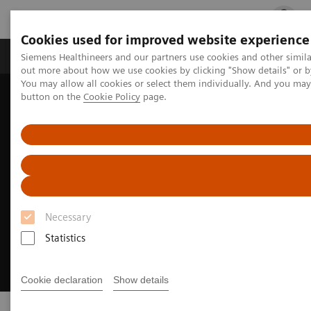
Cookies used for improved website experience
Produits & services
Spécialités cliniques
Siemens Healthineers and our partners use cookies and other simil
out more about how we use cookies by clicking "Show details" or b
You may allow all cookies or select them individually. And you ma
button on the
Cookie Policy
page.
Accueil
Biologie délocalisée
Necessary
Statistics
Cookie declaration
Show details