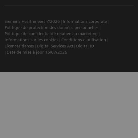
Siemens Healthineers ©2026
Informations corporate
Politique de protection des données personnelles
Politique de confidentialité relative au marketing
Informations sur les cookies
Conditions d'utilisation
Licences tierces
Digital Services Act
Digital ID
Date de mise à jour 16/07/2026