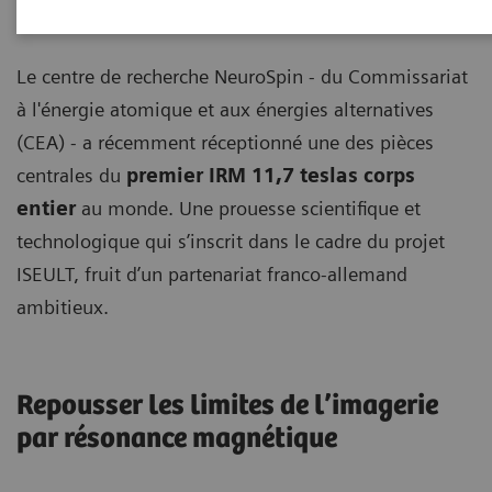
|
Thomas Goepfert
13/06/2018
Le centre de recherche NeuroSpin - du Commissariat
à l'énergie atomique et aux énergies alternatives
(CEA) - a récemment réceptionné une des pièces
centrales du
premier IRM 11,7 teslas corps
entier
au monde. Une prouesse scientifique et
technologique qui s’inscrit dans le cadre du projet
ISEULT, fruit d’un partenariat franco-allemand
ambitieux.
Repousser les limites de l’imagerie
par résonance magnétique