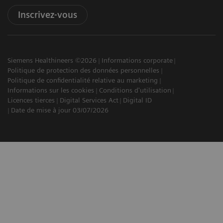
Inscrivez-vous
Siemens Healthineers ©2026
Informations corporate
Politique de protection des données personnelles
Politique de confidentialité relative au marketing
Informations sur les cookies
Conditions d'utilisation
Licences tierces
Digital Services Act
Digital ID
Date de mise à jour 03/07/2026