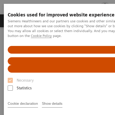
Cookies used for improved website experience
Produits & services
Spécialités cliniques
Siemens Healthineers and our partners use cookies and other simil
out more about how we use cookies by clicking "Show details" or b
You may allow all cookies or select them individually. And you ma
button on the
Cookie Policy
page.
Accueil
Actualités
Un partenariat franco-allemand ambitieux : installation du plus
puissant IRM corps entier au monde
Un partenariat franco-
allemand ambitieux
Necessary
Installation du plus puissant IRM corps entier
Statistics
au monde
Cookie declaration
Show details