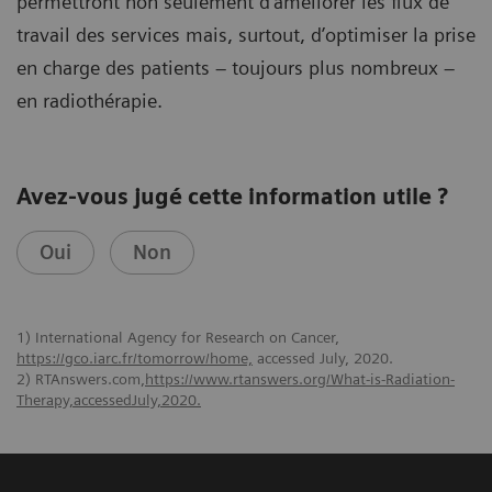
permettront non seulement d’améliorer les flux de
travail des services mais, surtout, d’optimiser la prise
en charge des patients – toujours plus nombreux –
en radiothérapie.
Avez-vous jugé cette information utile ?
Oui
Non
1) International Agency for Research on Cancer,
https://gco.iarc.fr/tomorrow/home,
accessed July, 2020.
2) RTAnswers.com,
https://www.rtanswers.org/What-is-Radiation-
Therapy,accessedJuly,2020.