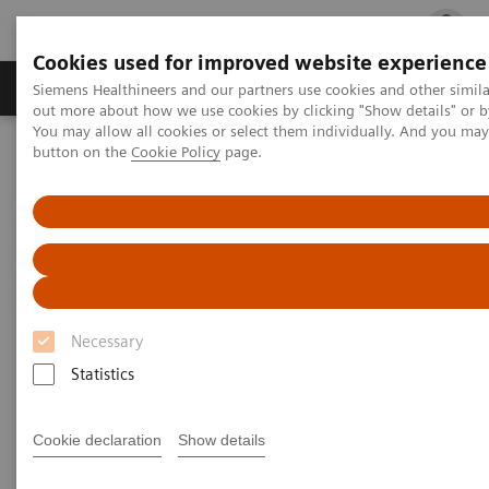
Cookies used for improved website experience
Produits & services
Spécialités cliniques
Siemens Healthineers and our partners use cookies and other simil
out more about how we use cookies by clicking "Show details" or b
You may allow all cookies or select them individually. And you ma
button on the
Cookie Policy
page.
Accueil
Actualités
L’intelligence artificielle, une précieuse alliée pour l’imagerie de
planification en radiothérapie
Necessary
Statistics
Cookie declaration
Show details