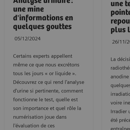
Analyse urinaire :
une t
une mine
point
d'informations en
repou
quelques gouttes
plus 
05/12/2024
26/11/
Certains experts appellent
La décis
même ce que nous excrétons
radiothé
tous les jours « or liquide ».
anodine e
Découvrez ce qui rend l'analyse
quelques
d'urine si pertinente, comment
irradiati
fonctionne le test, quelle est
voire in
son importance et quel rôle la
Irradier 
numérisation joue dans
été pré
l'évaluation de ces
entraîne