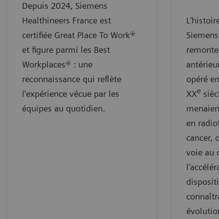
Depuis 2024, Siemens
Healthineers France est
L’histo
certifiée Great Place To Work®
Siemens 
et figure parmi les Best
remonte
Workplaces® : une
antérie
reconnaissance qui reflète
opéré e
e
l’expérience vécue par les
XX
sièc
équipes au quotidien.
menaient
en radio
cancer,
voie au
l’accélér
disposit
connaît
évolutio