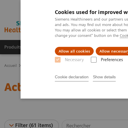
Cookies used for improved w
Siemens Healthineers and our partners us
and ads. You may find out more about how
You may allow all cookies or select them
change your consent" button on the
Cook
Produits & services
Spécialités cliniques
Allow all cookies
Allow necessar
Necessary
Preferences
Accueil
Actualités
Cookie declaration
Show details
Actualités
Filter (61 items)