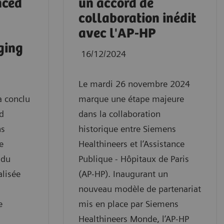
nced
un accord de
collaboration inédit
avec l'AP-HP
ging
16/12/2024
Le mardi 26 novembre 2024
a conclu
marque une étape majeure
ed
dans la collaboration
ns
historique entre Siemens
e
Healthineers et l’Assistance
 du
Publique - Hôpitaux de Paris
alisée
(AP-HP). Inaugurant un
nouveau modèle de partenariat
e
mis en place par Siemens
Healthineers Monde, l’AP-HP