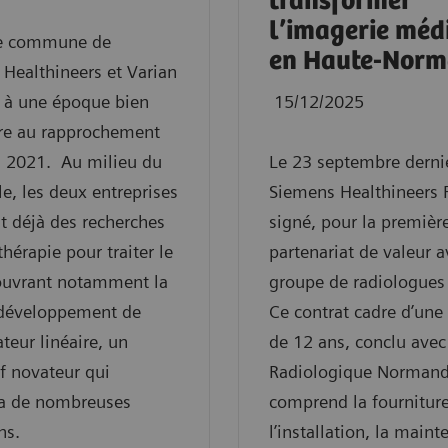
transformer
l’imagerie méd
ire commune de
en Haute-Norm
Healthineers et Varian
 à une époque bien
15/12/2025
ure au rapprochement
n 2021. Au milieu du
Le 23 septembre dernie
le, les deux entreprises
Siemens Healthineers 
 déjà des recherches
signé, pour la première
thérapie pour traiter le
partenariat de valeur 
 ouvrant notamment la
groupe de radiologues 
 développement de
Ce contrat cadre d’une
ateur linéaire, un
de 12 ans, conclu avec
if novateur qui
Radiologique Normand
ra de nombreuses
comprend la fourniture
ns.
l’installation, la maint