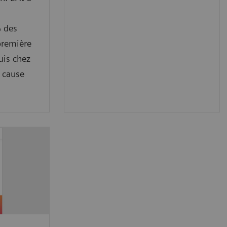
 des
 première
uis chez
e cause