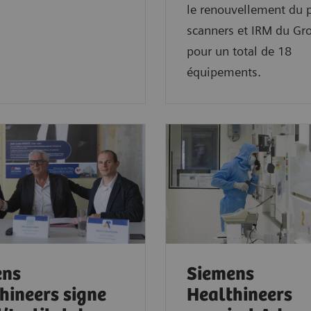
le renouvellement du 
scanners et IRM du Gr
pour un total de 18
équipements.
ens
Siemens
hineers signe
Healthineers