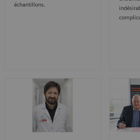
échantillons.
indésira
complica