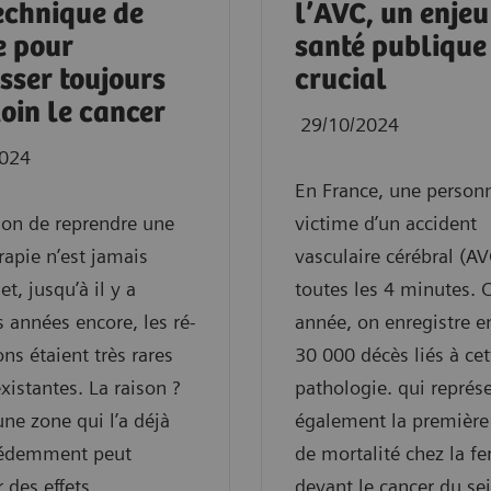
echnique de
l’AVC, un enjeu
e pour
santé publique
sser toujours
crucial
loin le cancer
29/10/2024
2024
En France, une person
ion de reprendre une
victime d’un accident
rapie n’est jamais
vasculaire cérébral (AV
t, jusqu’à il y a
toutes les 4 minutes.
 années encore, les ré-
année, on enregistre e
ons étaient très rares
30 000 décès liés à cet
existantes. La raison ?
pathologie. qui représ
une zone qui l’a déjà
également la première
cédemment peut
de mortalité chez la 
r des effets
devant le cancer du sei