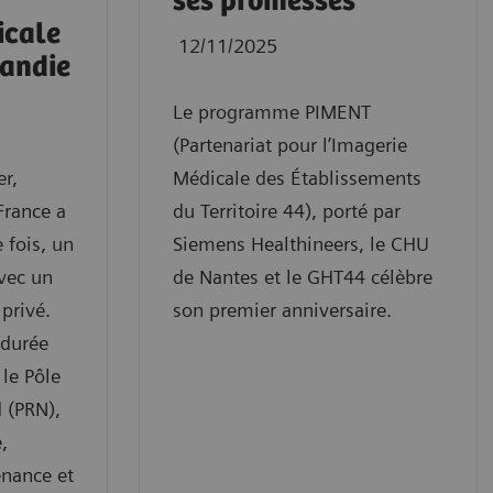
ses promesses
icale
12/11/2025
andie
Le programme PIMENT
(Partenariat pour l’Imagerie
r,
Médicale des Établissements
France a
du Territoire 44), porté par
 fois, un
Siemens Healthineers, le CHU
avec un
de Nantes et le GHT44 célèbre
privé.
son premier anniversaire.
 durée
 le Pôle
 (PRN),
,
enance et