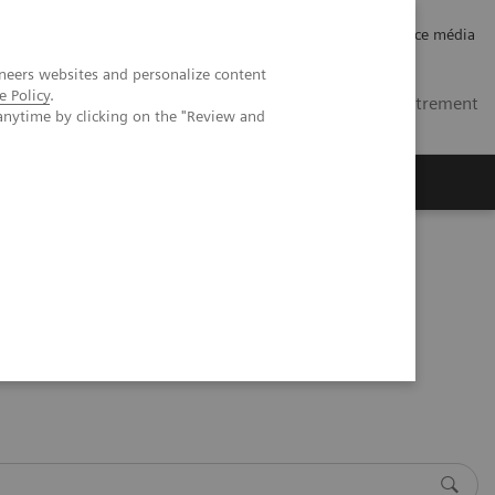
Carrières
Relations investisseurs
Espace média
neers websites and personalize content
e Policy
.
FR
Contacts
Se connecter / Enregistrement
anytime by clicking on the "Review and
ctives
A propos de