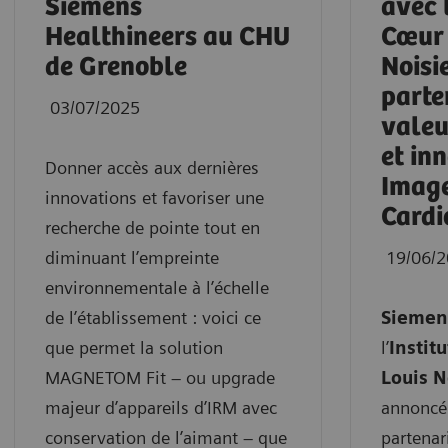
Siemens
avec 
Healthineers au CHU
Cœur 
de Grenoble
Noisi
parte
03/07/2025
valeu
et in
Donner accès aux dernières
Image
innovations et favoriser une
Cardi
recherche de pointe tout en
diminuant l’empreinte
19/06/
environnementale à l’échelle
de l’établissement : voici ce
Siemen
que permet la solution
l’
Instit
MAGNETOM Fit – ou upgrade
Louis N
majeur d’appareils d’IRM avec
annoncé 
conservation de l’aimant – que
partenar