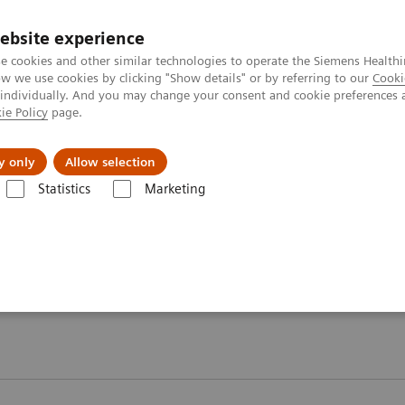
ebsite experience
e cookies and other similar technologies to operate the Siemens Healthi
 we use cookies by clicking "Show details" or by referring to our
Cooki
 individually. And you may change your consent and cookie preferences 
ie Policy
page.
Formations & Accompagnement
Vision & perspe
y only
Allow selection
Statistics
Marketing