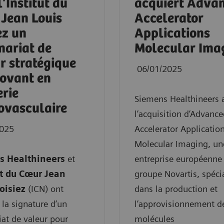
l’Institut du
acquiert Adva
Jean Louis
Accelerator
ez un
Applications
nariat de
Molecular Ima
r stratégique
06/01/2025
novant en
rie
Siemens Healthineers 
ovasculaire
l’acquisition d’Advanc
2025
Accelerator Applicatio
Molecular Imaging, un
s Healthineers
et
entreprise européenne
ut du Cœur Jean
groupe Novartis, spéci
oisiez
(ICN) ont
dans la production et
la signature d’un
l’approvisionnement d
iat de valeur pour
molécules