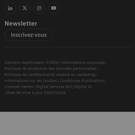
Newsletter
Inscrivez-vous
Siemens Healthineers ©2026
Informations corporate
Politique de protection des données personnelles
Politique de confidentialité relative au marketing
Informations sur les cookies
Conditions d'utilisation
Licences tierces
Digital Services Act
Digital ID
Date de mise à jour 03/07/2026