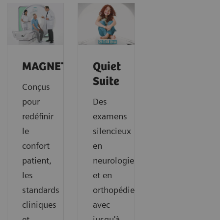
MAGNETOM
Quiet
Suite
Conçus
pour
Des
redéfinir
examens
le
silencieux
confort
en
patient,
neurologie
les
et en
standards
orthopédie,
cliniques
avec
et
jusqu'à