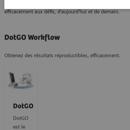
applications cliniques vous aide à répondre
efficacement aux défis, d’aujourd’hui et de demain.
DotGO Workflow
Obtenez des résultats reproductibles, efficacement.
DotGO
DotGO
est le