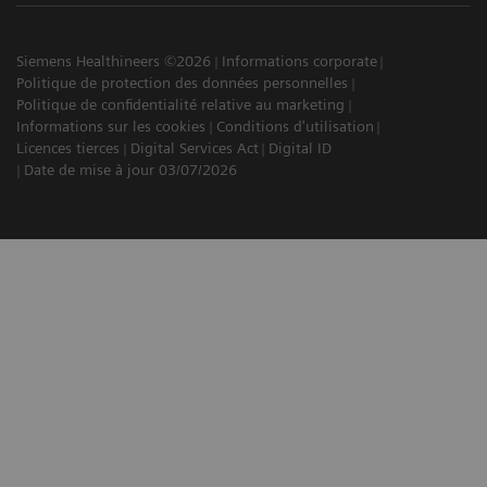
Siemens Healthineers ©2026
Informations corporate
Politique de protection des données personnelles
Politique de confidentialité relative au marketing
Informations sur les cookies
Conditions d'utilisation
Licences tierces
Digital Services Act
Digital ID
Date de mise à jour 03/07/2026