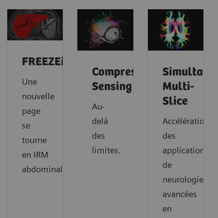
FREEZEit
Compressed
Simultane
Une
Sensing
Multi-
nouvelle
Slice
Au-
page
delà
Accélération
se
des
des
tourne
limites.
applications
en IRM
de
abdominale.
neurologie
avancées
en