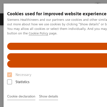
Cookies used for improved website experience
Produits & services
Spécialités cliniques
Siemens Healthineers and our partners use cookies and other simil
out more about how we use cookies by clicking "Show details" or b
You may allow all cookies or select them individually. And you ma
button on the
Cookie Policy
page.
Accueil
Imagerie Médicale
Imagerie par résonance magnétique
Technologies, Applications & Design
Technologies, Applications &
Design
Necessary
Qualité d'image, vitesse, efficacité, simplicité
Statistics
d’utilisation et sécurité de l'investissement
Cookie declaration
Show details
L’ensemble de nos technologies, logiciels et