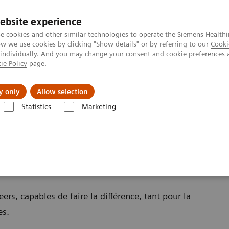
ebsite experience
e cookies and other similar technologies to operate the Siemens Healthi
 we use cookies by clicking "Show details" or by referring to our
Cooki
 individually. And you may change your consent and cookie preferences 
ie Policy
page.
Formations & Accompagnement
Vision & perspe
y only
Allow selection
Statistics
Marketing
IRM 7T
rs, capables de faire la différence, tant pour la
ues.