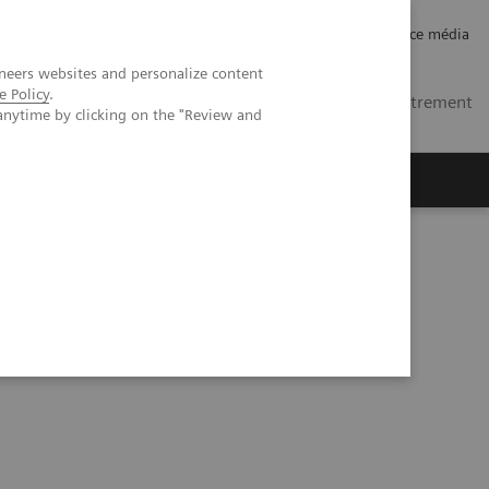
Carrières
Relations investisseurs
Espace média
neers websites and personalize content
e Policy
.
FR
Contacts
Se connecter / Enregistrement
anytime by clicking on the "Review and
ctives
A propos de