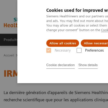
Cookies used for improved w
Siemens Healthineers and our partners us
and ads. You may find out more about how
You may allow all cookies or select them
change your consent" button on the
Cook
Produits & services
Spécialités cliniques
Allow all cookies
Allow necessar
Necessary
Preferences
Accueil
Imagerie Médicale
Imagerie par résonance magnétique
Cookie declaration
Show details
IRM 7T
La dernière génération d'appareils de Siemens Healthinee
recherche scientifique que pour les applications cliniq