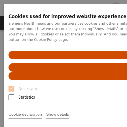
Cookies used for improved website experience
Produits & services
Spécialités cliniques
Siemens Healthineers and our partners use cookies and other simil
out more about how we use cookies by clicking "Show details" or b
You may allow all cookies or select them individually. And you ma
button on the
Cookie Policy
page.
Accueil
Imagerie Médicale
Imagerie par résonance magnétique
IRM 1,5T
IRM 1,5T
Une gamme exhaustive qui établit de nouveaux
Necessary
standards d’efficacité, de facilité d’utilisation et de
Statistics
qualité de soins, tout en répondant aux multiples
besoins des hôpitaux et des établissements.
Cookie declaration
Show details