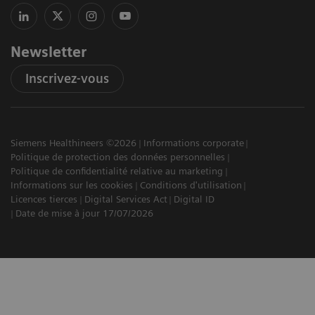
Newsletter
Inscrivez-vous
Siemens Healthineers ©2026
Informations corporate
Politique de protection des données personnelles
Politique de confidentialité relative au marketing
Informations sur les cookies
Conditions d'utilisation
Licences tierces
Digital Services Act
Digital ID
Date de mise à jour 17/07/2026