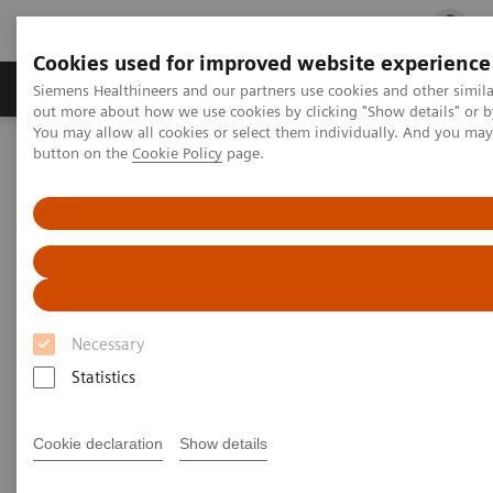
Cookies used for improved website experience
Produits & services
Spécialités cliniques
Siemens Healthineers and our partners use cookies and other simil
out more about how we use cookies by clicking "Show details" or b
You may allow all cookies or select them individually. And you ma
button on the
Cookie Policy
page.
Accueil
Diagnostic de laboratoire
Systèmes de chimie clinique et immunoanalyse
®
Whitepaper Atellica
Solution
®
Whitepaper Atellica
Solution
Une technologie révolutionnaire de gestion des
Necessary
échantillons
Statistics
Cookie declaration
Show details