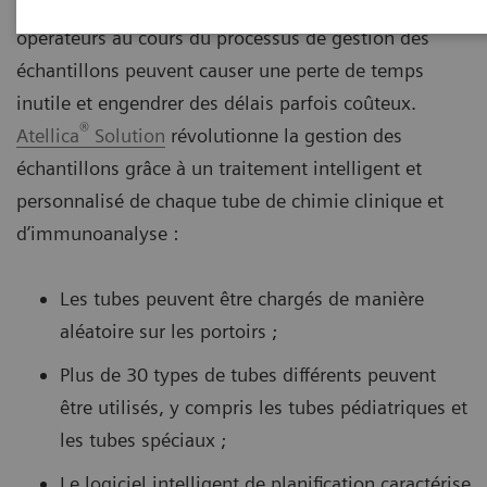
Certaines interventions manuelles de la part des
opérateurs au cours du processus de gestion des
échantillons peuvent causer une perte de temps
inutile et engendrer des délais parfois coûteux.
®
Atellica
Solution
révolutionne la gestion des
échantillons grâce à un traitement intelligent et
personnalisé de chaque tube de chimie clinique et
d’immunoanalyse :
Les tubes peuvent être chargés de manière
aléatoire sur les portoirs ;
Plus de 30 types de tubes différents peuvent
être utilisés, y compris les tubes pédiatriques et
les tubes spéciaux ;
Le logiciel intelligent de planification caractérise