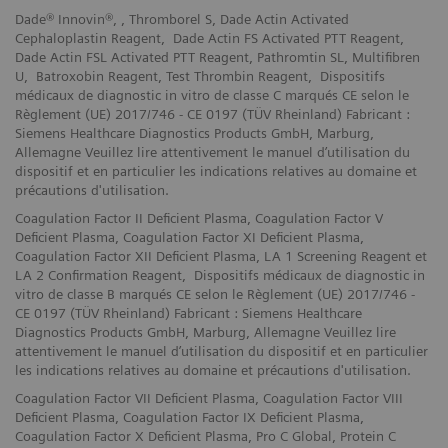
Dade® Innovin®, , Thromborel S, Dade Actin Activated
Cephaloplastin Reagent, Dade Actin FS Activated PTT Reagent,
Dade Actin FSL Activated PTT Reagent, Pathromtin SL, Multifibren
U, Batroxobin Reagent, Test Thrombin Reagent, Dispositifs
médicaux de diagnostic in vitro de classe C marqués CE selon le
Règlement (UE) 2017/746 - CE 0197 (TÜV Rheinland) Fabricant :
Siemens Healthcare Diagnostics Products GmbH, Marburg,
Allemagne Veuillez lire attentivement le manuel d’utilisation du
dispositif et en particulier les indications relatives au domaine et
précautions d'utilisation.
Coagulation Factor II Deficient Plasma, Coagulation Factor V
Deficient Plasma, Coagulation Factor XI Deficient Plasma,
Coagulation Factor XII Deficient Plasma, LA 1 Screening Reagent et
LA 2 Confirmation Reagent, Dispositifs médicaux de diagnostic in
vitro de classe B marqués CE selon le Règlement (UE) 2017/746 -
CE 0197 (TÜV Rheinland) Fabricant : Siemens Healthcare
Diagnostics Products GmbH, Marburg, Allemagne Veuillez lire
attentivement le manuel d’utilisation du dispositif et en particulier
les indications relatives au domaine et précautions d'utilisation.
Coagulation Factor VII Deficient Plasma, Coagulation Factor VIII
Deficient Plasma, Coagulation Factor IX Deficient Plasma,
Coagulation Factor X Deficient Plasma, Pro C Global, Protein C