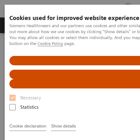
Cookies used for improved website experience
Produits & services
Spécialités cliniques
Siemens Healthineers and our partners use cookies and other simil
out more about how we use cookies by clicking "Show details" or b
You may allow all cookies or select them individually. And you ma
button on the
Cookie Policy
page.
Accueil
Diagnostic de laboratoire
Le portefeuille des tests en hémostase
Systèmes d’hémostase
BFT II Analyzer
BFT II Analyzer
Un analyseur performant dédié aux
Necessary
laboratoires de petite activité
Statistics
Cookie declaration
Show details