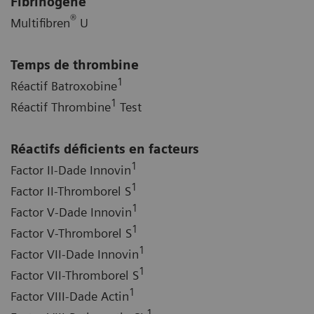
Fibrinogène
®
Multifibren
U
Temps de thrombine
1
Réactif Batroxobine
1
Réactif Thrombine
Test
Réactifs déficients en facteurs
1
Factor II-Dade Innovin
1
Factor II-Thromborel S
1
Factor V-Dade Innovin
1
Factor V-Thromborel S
1
Factor VII-Dade Innovin
1
Factor VII-Thromborel S
1
Factor VIII-Dade Actin
1