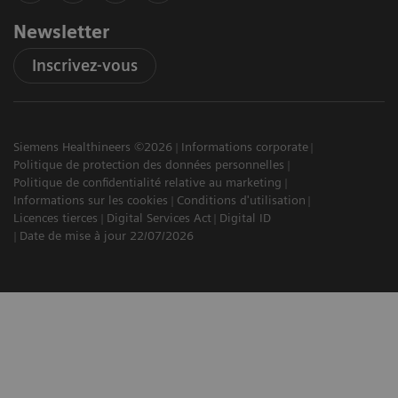
Newsletter
Inscrivez-vous
Siemens Healthineers ©2026
Informations corporate
Politique de protection des données personnelles
Politique de confidentialité relative au marketing
Informations sur les cookies
Conditions d'utilisation
Licences tierces
Digital Services Act
Digital ID
Date de mise à jour 22/07/2026