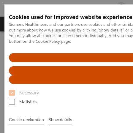
Cookies used for improved website experience
Produits & services
Spécialités cliniques
Siemens Healthineers and our partners use cookies and other simil
out more about how we use cookies by clicking "Show details" or b
You may allow all cookies or select them individually. And you ma
button on the
Cookie Policy
page.
Accueil
Formations & Accompagnement
Catalogue de formation imagerie médicale
Sécurité du patient en IRM
Necessary
Statistics
Cookie declaration
Show details