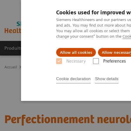
Cookies used for improved w
Siemens Healthineers and our partners us
and ads. You may find out more about how
You may allow all cookies or select them
change your consent" button on the
Cook
Produits & services
Spécialités cliniques
Allow all cookies
Allow necessar
Necessary
Preferences
Accueil
Formations & Accompagnement
Catalogue de formation
Cookie declaration
Show details
Perfectionnement neurol