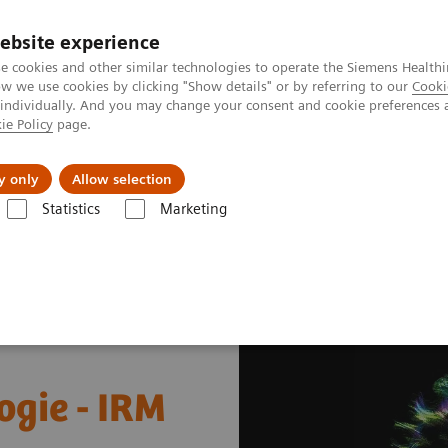
ebsite experience
e cookies and other similar technologies to operate the Siemens Healthi
 we use cookies by clicking "Show details" or by referring to our
Cooki
 individually. And you may change your consent and cookie preferences 
ie Policy
page.
Formations & Accompagnement
Vision & perspe
y only
Allow selection
Statistics
Marketing
 imagerie médicale
Perfectionnement neurologie - IRM
ogie - IRM