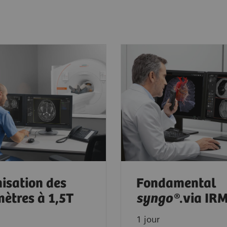
isation des
Fondamental
ètres à 1,5T
syngo®
.via IR
1 jour