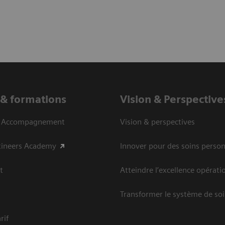
 & formations
Vision ​& Perspective
& Accompagnement
Vision & perspectives
tineers Academy
Innover pour des soins person
t
Atteindre l’excellence opérati
Transformer le système de so
rif