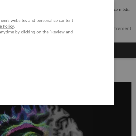
Carrières
Relations investisseurs
Espace média
neers websites and personalize content
e Policy
.
FR
Contacts
Se connecter / Enregistrement
anytime by clicking on the "Review and
ctives
A propos de