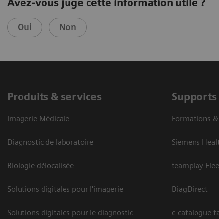
Avez-vous jugé cette information utile ?
Oui
Non
Produits & services
Supports
Imagerie Médicale
Formations 
Diagnostic de laboratoire
Siemens Heal
Biologie délocalisée
teamplay Flee
Solutions digitales pour l'imagerie
DiagDirect
Solutions digitales pour le diagnostic
e-catalogue ta