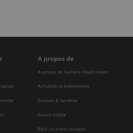
s
A propos de
A propos de Siemens Healthineers
nalisés
Actualités & évènements
onnelle
Emplois & carrières
ins
Espace média
Bâtir un avenir durable